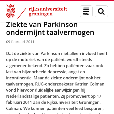
Skip
Skip
Over ons
Actueel
Nieuws
Nieuwsberichten
Menu
Zoek
to
to
en
Content
Navigation
zoeken
Ziekte van Parkinson
ondermijnt taalvermogen
09 februari 2011
Dat de ziekte van Parkinson niet alleen invloed heeft
op de motoriek van de patiënt, wordt steeds
algemener bekend. Zo hebben patiënten vaak ook
last van bijvoorbeeld depressie, angst en
incontinentie. Maar de ziekte ondermijnt ook het
taalvermogen. RUG-onderzoekster Katrien Colman
vond hiervoor duidelijke aanwijzingen bij
Nederlandstalige patiënten. Zij promoveert op 17
februari 2011 aan de Rijksuniversiteit Groningen.
Colman: ‘We kunnen patiënten veel leed besparen,