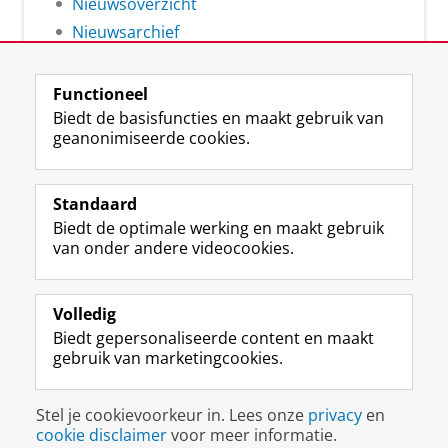
Nieuwsoverzicht
Nieuwsarchief
Functioneel
Biedt de basisfuncties en maakt gebruik van
geanonimiseerde cookies.
F
L
R
I
Y
Volg de RUG
a
i
S
n
o
Standaard
c
n
S
s
u
Biedt de optimale werking en maakt gebruik
e
k
-
t
T
Studiekiezers
van onder andere videocookies.
b
e
f
a
u
Maatschappij/bedrijven
o
d
e
g
b
o
I
e
r
e
Alumni
k
n
d
a
-
Volledig
p
-
R
m
k
Biedt gepersonaliseerde content en maakt
Over ons
a
p
i
-
a
gebruik van marketingcookies.
g
a
j
a
n
i
g
k
c
a
Disclaimer & Copyright
Privacy
Cookies
n
i
s
c
a
Stel je cookievoorkeur in. Lees onze
privacy
en
Inloggen
a
n
u
o
l
cookie disclaimer
voor meer informatie.