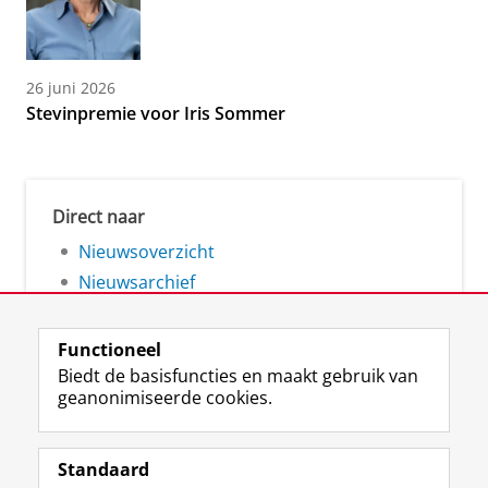
26 juni 2026
Stevinpremie voor Iris Sommer
Direct naar
Nieuwsoverzicht
Nieuwsarchief
Functioneel
Biedt de basisfuncties en maakt gebruik van
geanonimiseerde cookies.
F
L
R
I
Y
Volg de RUG
a
i
S
n
o
Standaard
c
n
S
s
u