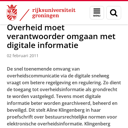
Skip
Skip
Over ons
Actueel
Nieuws
Nieuwsberichten
Menu
Zoek
to
to
en
Content
Navigation
zoeken
Overheid moet
verantwoorder omgaan met
digitale informatie
02 februari 2011
De snel toenemende omvang van
overheidscommunicatie via de digitale snelweg
vraagt om betere regelgeving en regulering. Zo dient
de toegang tot overheidsinformatie als grondrecht
te worden vastgelegd. Tevens moet digitale
informatie beter worden gearchiveerd, beheerd en
beveiligd. Dit stelt Aline Klingenberg in haar
proefschrift over bestuursrechtelijke normen voor
elektronische overheidsinformatie. Klingenberg