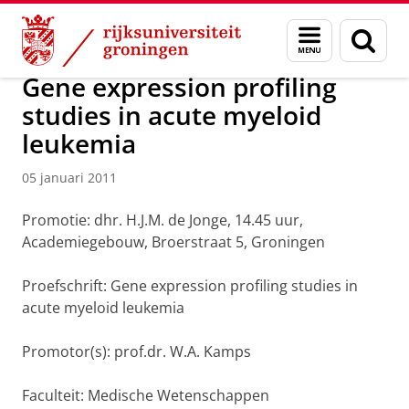
Skip
Skip
Over ons
Actueel
Nieuws
Nieuwsberichten
Menu
Zoek
to
to
en
Content
Navigation
zoeken
Gene expression profiling
studies in acute myeloid
leukemia
05 januari 2011
Promotie: dhr. H.J.M. de Jonge, 14.45 uur,
Academiegebouw, Broerstraat 5, Groningen
Proefschrift: Gene expression profiling studies in
acute myeloid leukemia
Promotor(s): prof.dr. W.A. Kamps
Faculteit: Medische Wetenschappen