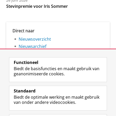
26 juni 2026
Stevinpremie voor Iris Sommer
Direct naar
Nieuwsoverzicht
Nieuwsarchief
Functioneel
Biedt de basisfuncties en maakt gebruik van
geanonimiseerde cookies.
F
L
R
I
Y
Volg de RUG
a
i
S
n
o
Standaard
c
n
S
s
u
Biedt de optimale werking en maakt gebruik
e
k
-
t
T
Studiekiezers
van onder andere videocookies.
b
e
f
a
u
Maatschappij/bedrijven
o
d
e
g
b
o
I
e
r
e