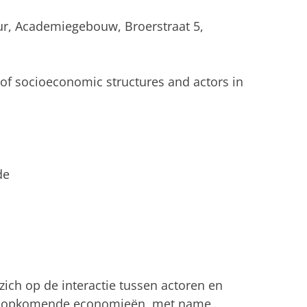
ur, Academiegebouw, Broerstraat 5,
s of socioeconomic structures and actors in
de
zich op de interactie tussen actoren en
s in opkomende economieën, met name