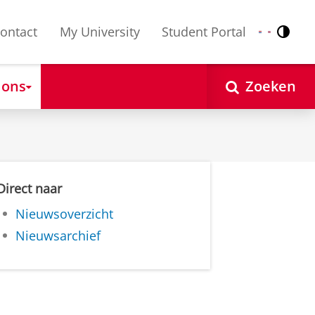
ontact
My University
Student Portal
Contr
Nederlands
English
 ons
Zoeken
Direct naar
Nieuwsoverzicht
Nieuwsarchief