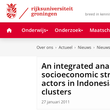
Skip
Skip
to
to
Content
Navigation
breed in kenni
Home
Onderwijs
Onderzoek
Maatsch
Over ons
Actueel
Nieuws
Nieuws
An integrated anal
socioeconomic st
actors in Indonesi
clusters
27 januari 2011