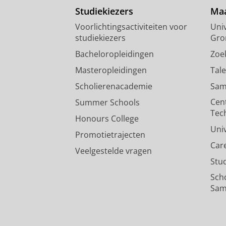
Studiekiezers
Maa
Voorlichtingsactiviteiten voor
Univ
studiekiezers
Gro
Bacheloropleidingen
Zoe
Masteropleidingen
Tal
Scholierenacademie
Sam
Cen
Summer Schools
Tec
Honours College
Uni
Promotietrajecten
Car
Veelgestelde vragen
Stu
Sch
Sam