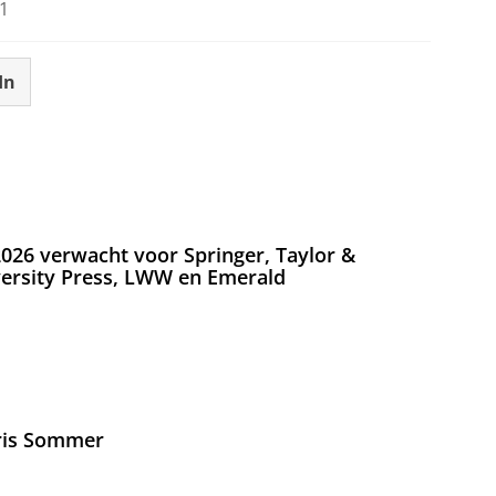
1
In
026 verwacht voor Springer, Taylor &
versity Press, LWW en Emerald
Iris Sommer