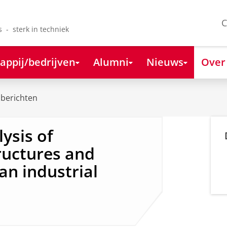
C
s - sterk in techniek
appij/bedrijven
Alumni
Nieuws
Over
berichten
ysis of
ructures and
an industrial