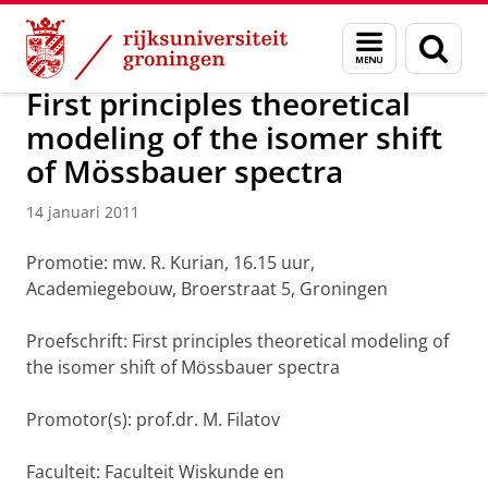
Skip
Skip
Over ons
Actueel
Nieuws
Nieuwsberichten
Menu
Zoek
to
to
en
Content
Navigation
zoeken
First principles theoretical
modeling of the isomer shift
of Mössbauer spectra
14 januari 2011
Promotie: mw. R. Kurian, 16.15 uur,
Academiegebouw, Broerstraat 5, Groningen
Proefschrift: First principles theoretical modeling of
the isomer shift of Mössbauer spectra
Promotor(s): prof.dr. M. Filatov
Faculteit: Faculteit Wiskunde en