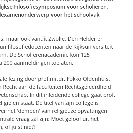
ijkse Filosofiesymposium voor scholieren.
dexamenonderwerp voor het schoolvak
es, maar ook vanuit Zwolle, Den Helder en
n filosofiedocenten naar de Rijksuniversiteit
um. De Scholierenacademie kon 125
na 200 aanmeldingen toelaten.
le lezing door prof.mr.dr. Fokko Oldenhuis,
n Recht aan de faculteiten Rechtsgeleerdheid
enschap. In dit inleidende college gaat prof.
igie en staat. De titel van zijn college is
ver het 'dempen' van religieuze opvattingen
rale vraag zal zijn: Moet geloof uit het
of juist niet?