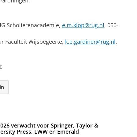
it Groningen.
 RUG Scholierenacademie,
e.m.klop@rug.nl
, 050-
ur Faculteit Wijsbegeerte,
k.e.gardiner@rug.nl
,
6
In
026 verwacht voor Springer, Taylor &
versity Press, LWW en Emerald