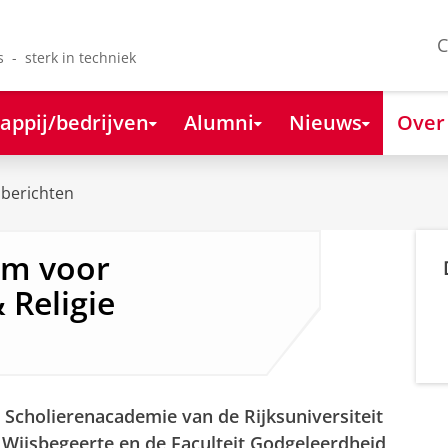
C
s - sterk in techniek
appij/bedrijven
Alumni
Nieuws
Over
berichten
um voor
 Religie
e Scholierenacademie van de Rijksuniversiteit
Wijsbegeerte en de Faculteit Godgeleerdheid