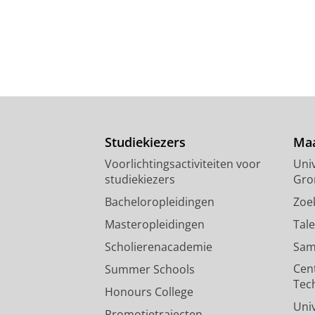
Studiekiezers
Maa
Voorlichtingsactiviteiten voor
Univ
studiekiezers
Gro
Bacheloropleidingen
Zoe
Masteropleidingen
Tal
Scholierenacademie
Sam
Cen
Summer Schools
Tec
Honours College
Uni
Promotietrajecten