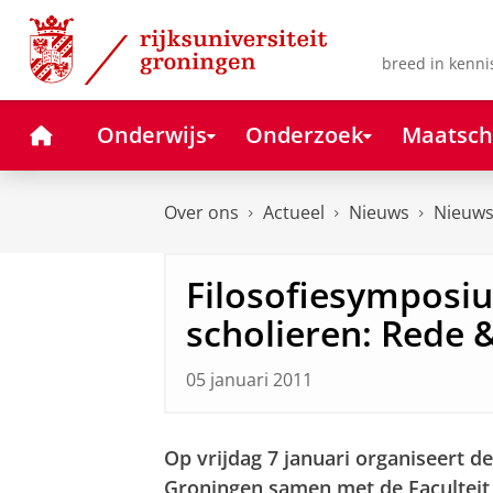
Skip
Skip
to
to
Content
Navigation
breed in kenni
Home
Onderwijs
Onderzoek
Maatsch
Over ons
Actueel
Nieuws
Nieuws
Filosofiesymposi
scholieren: Rede &
05 januari 2011
Op vrijdag 7 januari organiseert d
Groningen samen met de Faculteit 