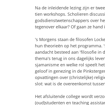
Na de inleidende lezing zijn er twe
tien workshops. Scholieren discuss
godsdienstwetenschappers over het 
tegenover elkaar? Of gaan ze hand 
's Morgens staan de filosofen Loc
hun theorieën op het programma. '
aandacht besteed aan 'filosofie in d
thema's terug in ons dagelijks leven
sjamanisme en welke rol speelt het
geloof in genezing in de Pinksterg
opvattingen over (christelijke) reli
slot: wat is de overeenkomst tussen
Het afsluitende college wordt verz
(oud)studenten en teaching assistan