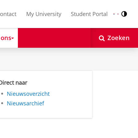
ontact
My University
Student Portal
Contr
Nederlands
English
 ons
Zoeken
Direct naar
Nieuwsoverzicht
Nieuwsarchief