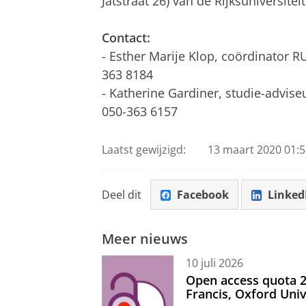
Jatstraat 26) van de Rijksuniversite
Contact:
- Esther Marije Klop, coördinator
363 8184
- Katherine Gardiner, studie-advise
050-363 6157
Laatst gewijzigd:
13 maart 2020 01:5
Deel dit
Facebook
Linked
Meer nieuws
10 juli 2026
Open access quota 2
Francis, Oxford Uni