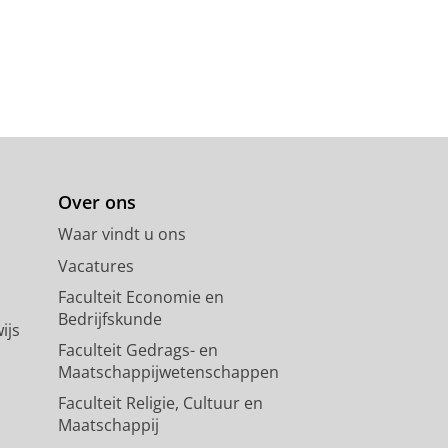
Over ons
Waar vindt u ons
Vacatures
Faculteit Economie en
Bedrijfskunde
ijs
Faculteit Gedrags- en
Maatschappijwetenschappen
Faculteit Religie, Cultuur en
Maatschappij