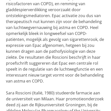
risicofactoren van COPD), en remming van
gladdespierverdikking veroorzaakt door
ontstekingsmediatoren. Epac activatie zou dus van
therapeutisch nut kunnen zijn voor de behandeling
van luchtwegvernauwing bij astma en COPD. Heel
opmerkelijk bleek in longweefsel van COPD-
patiënten, mogelijk als gevolg van sigarettenrook, de
expressie van Epac afgenomen, hetgeen bij zou
kunnen dragen aan de pathofysiologie van deze
ziekte. De resultaten die Roscioni beschrijft in haar
proefschrift suggereren dat Epac een centrale rol
speelt in de regulatie van de luchtwegfunctie en een
interessant nieuw target vormt voor de behandeling
van astma en COPD.
Sara Roscioni (Italië, 1980) studeerde farmacie aan
de universiteit van Milaan. Haar promotieonderzoek
deed zij aan de Rijksuniversiteit Groningen, bij de
afdeling Molecular Pharmacology of the University