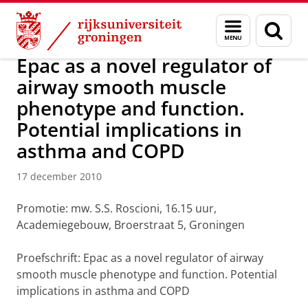
Skip
Skip
Over ons
Actueel
Nieuws
Nieuwsberichten
Menu
Zoek
to
to
en
Content
Navigation
zoeken
Epac as a novel regulator of
airway smooth muscle
phenotype and function.
Potential implications in
asthma and COPD
17 december 2010
Promotie: mw. S.S. Roscioni, 16.15 uur,
Academiegebouw, Broerstraat 5, Groningen
Proefschrift: Epac as a novel regulator of airway
smooth muscle phenotype and function. Potential
implications in asthma and COPD