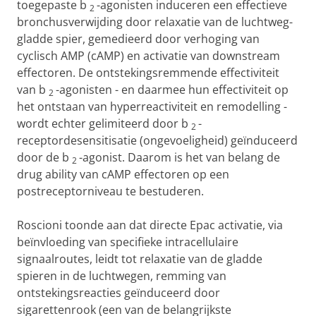
toegepaste
b
-agonisten induceren een effectieve
2
bronchusverwijding door relaxatie van de luchtweg-
gladde spier, gemedieerd door verhoging van
cyclisch AMP (cAMP) en activatie van downstream
effectoren. De ontstekingsremmende effectiviteit
van
b
-agonisten - en daarmee hun effectiviteit op
2
het ontstaan van hyperreactiviteit en remodelling -
wordt echter gelimiteerd door
b
-
2
receptordesensitisatie (ongevoeligheid) geïnduceerd
door de
b
-agonist. Daarom is het van belang de
2
drug ability van cAMP effectoren op een
postreceptorniveau te bestuderen.
Roscioni toonde aan dat directe Epac activatie, via
beïnvloeding van specifieke intracellulaire
signaalroutes, leidt tot relaxatie van de gladde
spieren in de luchtwegen, remming van
ontstekingsreacties geïnduceerd door
sigarettenrook (een van de belangrijkste