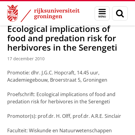
Skip
Skip
Over ons
Actueel
Nieuws
Nieuwsberichten
Menu
Zoek
to
to
en
Content
Navigation
zoeken
Ecological implications of
food and predation risk for
herbivores in the Serengeti
17 december 2010
Promotie: dhr. J.G.C. Hopcraft, 14.45 uur,
Academiegebouw, Broerstraat 5, Groningen
Proefschrift: Ecological implications of food and
predation risk for herbivores in the Serengeti
Promotor(s): prof.dr. H. Olff, prof.dr. A.R.E. Sinclair
Faculteit: Wiskunde en Natuurwetenschappen