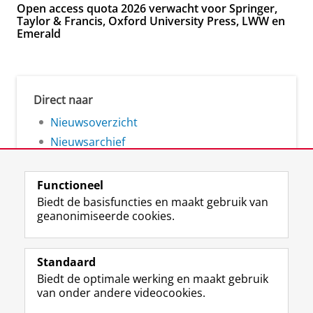
Open access quota 2026 verwacht voor Springer,
Taylor & Francis, Oxford University Press, LWW en
Emerald
Direct naar
Nieuwsoverzicht
Nieuwsarchief
Functioneel
Biedt de basisfuncties en maakt gebruik van
geanonimiseerde cookies.
F
L
R
I
Y
Volg de RUG
a
i
S
n
o
Standaard
c
n
S
s
u
Biedt de optimale werking en maakt gebruik
e
k
-
t
T
Studiekiezers
van onder andere videocookies.
b
e
f
a
u
Maatschappij/bedrijven
o
d
e
g
b