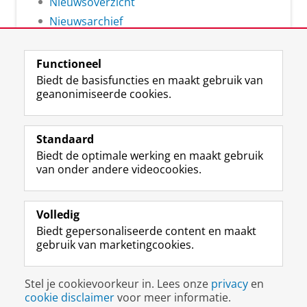
Nieuwsoverzicht
Nieuwsarchief
Functioneel
Biedt de basisfuncties en maakt gebruik van
geanonimiseerde cookies.
F
L
R
I
Y
Volg de RUG
a
i
S
n
o
Standaard
c
n
S
s
u
Biedt de optimale werking en maakt gebruik
e
k
-
t
T
Studiekiezers
van onder andere videocookies.
b
e
f
a
u
Maatschappij/bedrijven
o
d
e
g
b
o
I
e
r
e
Alumni
k
n
d
a
-
Volledig
p
-
R
m
k
Biedt gepersonaliseerde content en maakt
Over ons
a
p
i
-
a
gebruik van marketingcookies.
g
a
j
a
n
i
g
k
c
a
Disclaimer & Copyright
Privacy
Cookies
n
i
s
c
a
Stel je cookievoorkeur in. Lees onze
privacy
en
Inloggen
a
n
u
o
l
cookie disclaimer
voor meer informatie.