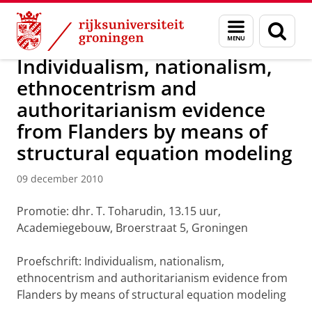
Skip
Skip
Over ons
Actueel
Nieuws
Nieuwsberichten
Menu
Zoek
to
to
en
Content
Navigation
zoeken
Individualism, nationalism,
ethnocentrism and
authoritarianism evidence
from Flanders by means of
structural equation modeling
09 december 2010
Promotie: dhr. T. Toharudin, 13.15 uur,
Academiegebouw, Broerstraat 5, Groningen
Proefschrift: Individualism, nationalism,
ethnocentrism and authoritarianism evidence from
Flanders by means of structural equation modeling