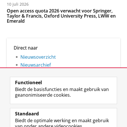
10 juli 2026
Open access quota 2026 verwacht voor Springer,
Taylor & Francis, Oxford University Press, LWW en
Emerald
Direct naar
Nieuwsoverzicht
Nieuwsarchief
Functioneel
Biedt de basisfuncties en maakt gebruik van
geanonimiseerde cookies.
F
L
R
I
Y
Volg de RUG
a
i
S
n
o
Standaard
c
n
S
s
u
Biedt de optimale werking en maakt gebruik
e
k
-
t
T
Studiekiezers
van onder andere videocookies.