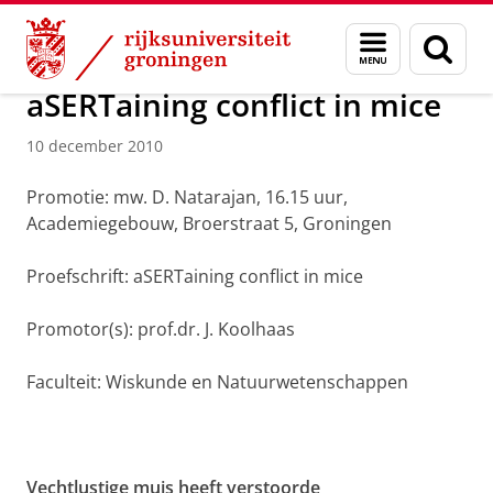
Skip
Skip
Over ons
Actueel
Nieuws
Nieuwsberichten
Menu
Zoek
to
to
en
Content
Navigation
zoeken
aSERTaining conflict in mice
10 december 2010
Promotie: mw. D. Natarajan, 16.15 uur,
Academiegebouw, Broerstraat 5, Groningen
Proefschrift: aSERTaining conflict in mice
Promotor(s): prof.dr. J. Koolhaas
Faculteit: Wiskunde en Natuurwetenschappen
Vechtlustige muis heeft verstoorde