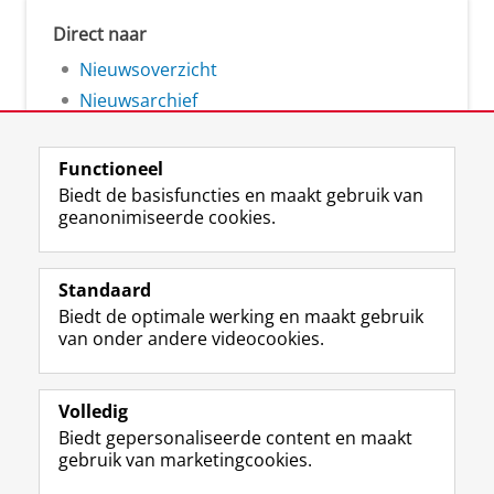
Direct naar
Nieuwsoverzicht
Nieuwsarchief
Functioneel
Biedt de basisfuncties en maakt gebruik van
geanonimiseerde cookies.
F
L
R
I
Y
Volg de RUG
a
i
S
n
o
Standaard
c
n
S
s
u
Biedt de optimale werking en maakt gebruik
e
k
-
t
T
Studiekiezers
van onder andere videocookies.
b
e
f
a
u
Maatschappij/bedrijven
o
d
e
g
b
o
I
e
r
e
Alumni
k
n
d
a
-
Volledig
p
-
R
m
k
Biedt gepersonaliseerde content en maakt
Over ons
a
p
i
-
a
gebruik van marketingcookies.
g
a
j
a
n