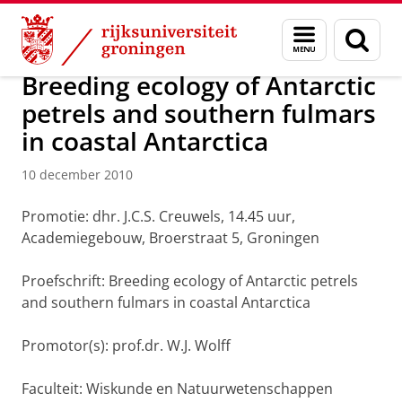
Skip
Skip
Over ons
Actueel
Nieuws
Nieuwsberichten
Menu
Zoek
to
to
en
Content
Navigation
zoeken
Breeding ecology of Antarctic
petrels and southern fulmars
in coastal Antarctica
10 december 2010
Promotie: dhr. J.C.S. Creuwels, 14.45 uur,
Academiegebouw, Broerstraat 5, Groningen
Proefschrift: Breeding ecology of Antarctic petrels
and southern fulmars in coastal Antarctica
Promotor(s): prof.dr. W.J. Wolff
Faculteit: Wiskunde en Natuurwetenschappen