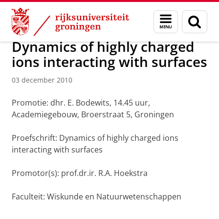
Skip
Skip
Over ons
Actueel
Nieuws
Nieuwsberichten
Menu
Zoek
to
to
en
Content
Navigation
zoeken
Dynamics of highly charged
ions interacting with surfaces
03 december 2010
Promotie: dhr. E. Bodewits, 14.45 uur,
Academiegebouw, Broerstraat 5, Groningen
Proefschrift: Dynamics of highly charged ions
interacting with surfaces
Promotor(s): prof.dr.ir. R.A. Hoekstra
Faculteit: Wiskunde en Natuurwetenschappen