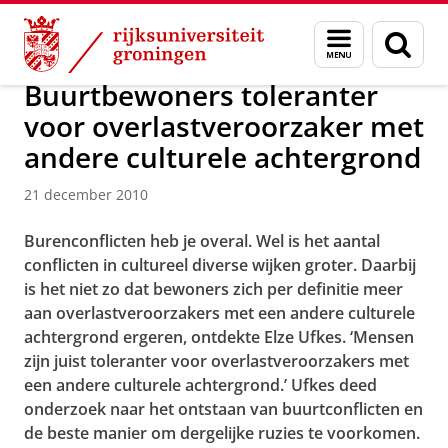
Skip
Skip
Over ons
Actueel
Nieuws
Nieuwsberichten
Menu
Zoek
to
to
en
Content
Navigation
zoeken
Buurtbewoners toleranter
voor overlastveroorzaker met
andere culturele achtergrond
21 december 2010
Burenconflicten heb je overal. Wel is het aantal
conflicten in cultureel diverse wijken groter. Daarbij
is het niet zo dat bewoners zich per definitie meer
aan overlastveroorzakers met een andere culturele
achtergrond ergeren, ontdekte Elze Ufkes. ‘Mensen
zijn juist toleranter voor overlastveroorzakers met
een andere culturele achtergrond.’ Ufkes deed
onderzoek naar het ontstaan van buurtconflicten en
de beste manier om dergelijke ruzies te voorkomen.