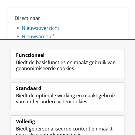
Direct naar
Nieuwsoverzicht
Nieuwsarchief
Functioneel
Biedt de basisfuncties en maakt gebruik van
geanonimiseerde cookies.
F
L
R
I
Y
Volg de RUG
a
i
S
n
o
Standaard
c
n
S
s
u
Biedt de optimale werking en maakt gebruik
e
k
-
t
T
Studiekiezers
van onder andere videocookies.
b
e
f
a
u
Maatschappij/bedrijven
o
d
e
g
b
o
I
e
r
e
Alumni
k
n
d
a
-
Volledig
p
-
R
m
k
Biedt gepersonaliseerde content en maakt
Over ons
a
p
i
-
a
gebruik van marketingcookies.