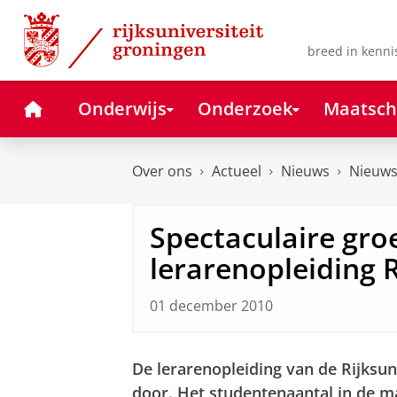
Skip
Skip
to
to
Content
Navigation
breed in kenni
Home
Onderwijs
Onderzoek
Maatsch
Over ons
Actueel
Nieuws
Nieuws
Spectaculaire gro
lerarenopleiding
01 december 2010
De lerarenopleiding van de Rijksun
door. Het studentenaantal in de ma