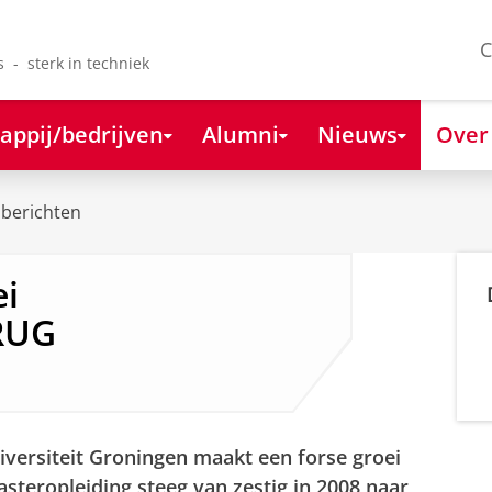
C
s - sterk in techniek
appij/bedrijven
Alumni
Nieuws
Over
berichten
ei
 RUG
iversiteit Groningen maakt een forse groei
steropleiding steeg van zestig in 2008 naar