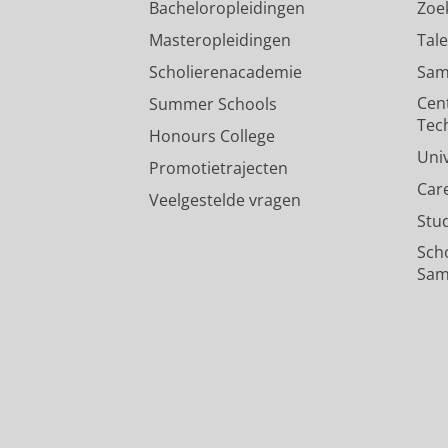
Bacheloropleidingen
Zoe
Masteropleidingen
Tal
Scholierenacademie
Sam
Cen
Summer Schools
Tec
Honours College
Uni
Promotietrajecten
Car
Veelgestelde vragen
Stu
Sch
Sam