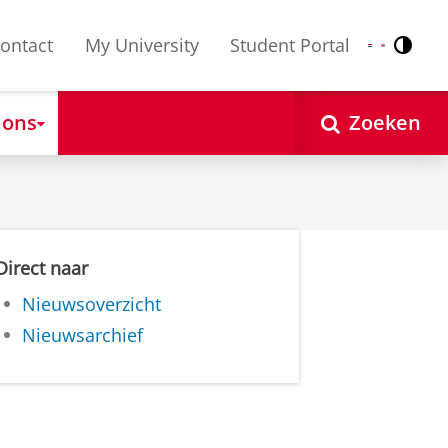
ontact
My University
Student Portal
Contr
Nederlands
English
 ons
Zoeken
Direct naar
Nieuwsoverzicht
Nieuwsarchief