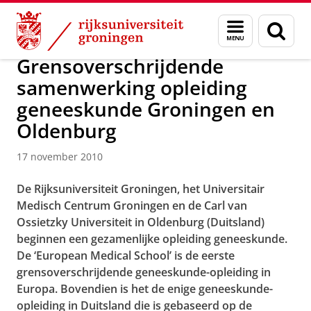
Skip
Skip
Over ons
Actueel
Nieuws
Nieuwsberichten
Menu
Zoek
to
to
en
Content
Navigation
zoeken
Grensoverschrijdende
samenwerking opleiding
geneeskunde Groningen en
Oldenburg
17 november 2010
De Rijksuniversiteit Groningen, het Universitair
Medisch Centrum Groningen en de Carl van
Ossietzky Universiteit in Oldenburg (Duitsland)
beginnen een gezamenlijke opleiding geneeskunde.
De ‘European Medical School’ is de eerste
grensoverschrijdende geneeskunde-opleiding in
Europa. Bovendien is het de enige geneeskunde-
opleiding in Duitsland die is gebaseerd op de