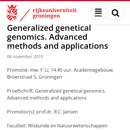
Skip
Skip
Over ons
Actueel
Nieuws
Nieuwsberichten
Menu
Zoek
to
to
en
Content
Navigation
zoeken
Generalized genetical
genomics. Advanced
methods and applications
08 november 2010
Promotie: mw. Y. Li, 14.45 uur, Academiegebouw,
Broerstraat 5, Groningen
Proefschrift: Generalized genetical genomics.
Advanced methods and applications
Promotor(s): prof.dr. R.C. Jansen
Faculteit: Wiskunde en Natuurwetenschappen