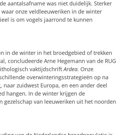
 de aantalsafname was niet duidelijk. Sterker
r waar onze veldleeuweriken in de winter
tieel is om vogels jaarrond te kunnen
n in de winter in het broedgebied of trekken
geval, concludeerde Arne Hegemann van de RUG
ithologisch vaktijdschrift
Ardea.
Onze
rschillende overwinteringsstrategieën op na
, naar zuidwest Europa, en een ander deel
ed hangen. In de winter krijgen de
 gezelschap van leeuweriken uit het noorden
uding van de Nederlandse broedpopulatie is