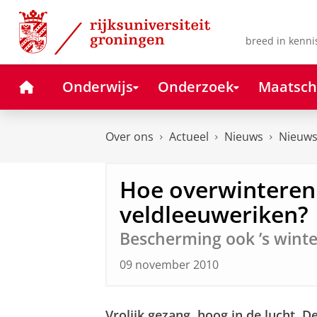
Skip
Skip
to
to
Content
Navigation
breed in kenni
Home
Onderwijs
Onderzoek
Maatsch
Over ons
Actueel
Nieuws
Nieuws
Hoe overwinteren
veldleeuweriken?
Bescherming ook ’s winte
09 november 2010
Vrolijk gezang, hoog in de lucht. D