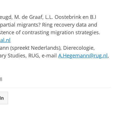
eugd, M. de Graaf, L.L. Oostebrink en B.I
partial migrants? Ring recovery data and
stence of contrasting migration strategies.
l.nl
ann (spreekt Nederlands), Dierecologie,
ary Studies, RUG, e-mail
A.Hegemann@rug.nl
,
8
In