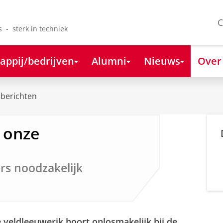
C
s - sterk in techniek
appij/bedrijven
Alumni
Nieuws
Over
berichten
 onze
rs noodzakelijk
e veldleeuwerik hoort onlosmakelijk bij de