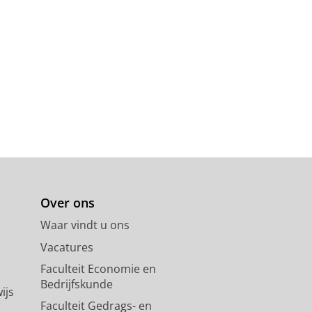
Over ons
Waar vindt u ons
Vacatures
Faculteit Economie en
Bedrijfskunde
ijs
Faculteit Gedrags- en