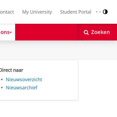
ontact
My University
Student Portal
Contr
Nederlands
English
 ons
Zoeken
Direct naar
Nieuwsoverzicht
Nieuwsarchief