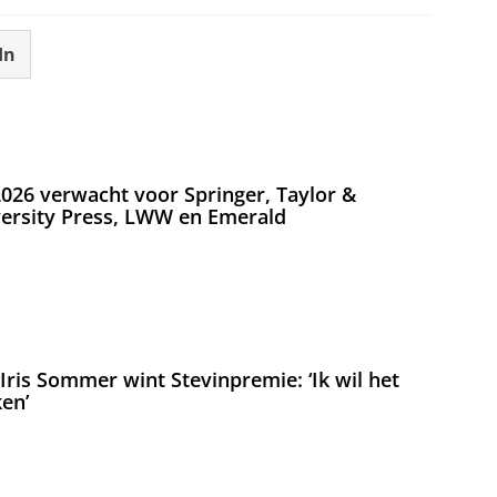
In
026 verwacht voor Springer, Taylor &
versity Press, LWW en Emerald
ris Sommer wint Stevinpremie: ‘Ik wil het
en’