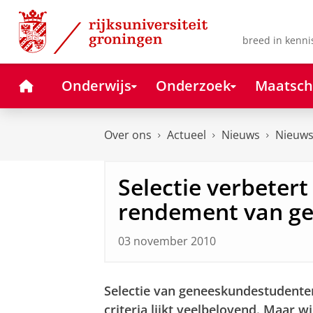
Skip
Skip
to
to
Content
Navigation
breed in kenni
Home
Onderwijs
Onderzoek
Maatsch
Over ons
Actueel
Nieuws
Nieuws
Selectie verbetert
rendement van g
03 november 2010
Selectie van geneeskundestudenten
criteria lijkt veelbelovend. Maar 