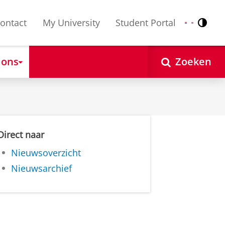
ontact
My University
Student Portal
Contr
Nederlands
English
 ons
Zoeken
Direct naar
Nieuwsoverzicht
Nieuwsarchief