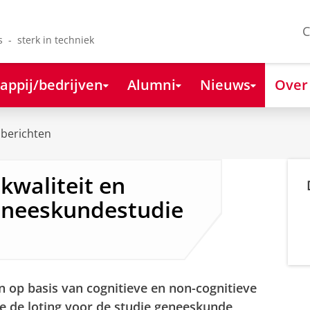
C
s - sterk in techniek
appij/bedrijven
Alumni
Nieuws
Over
berichten
 kwaliteit en
eneeskundestudie
 op basis van cognitieve en non-cognitieve
wie de loting voor de studie geneeskunde