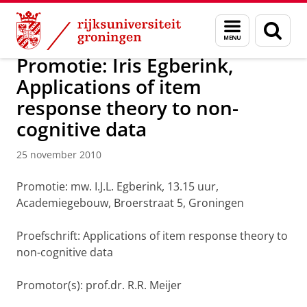
Skip
Skip
Over ons
Actueel
Nieuws
Nieuwsberichten
Menu
Zoek
to
to
en
Content
Navigation
zoeken
Promotie: Iris Egberink,
Applications of item
response theory to non-
cognitive data
25 november 2010
Promotie: mw. I.J.L. Egberink, 13.15 uur,
Academiegebouw, Broerstraat 5, Groningen
Proefschrift: Applications of item response theory to
non-cognitive data
Promotor(s): prof.dr. R.R. Meijer