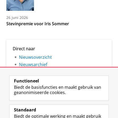
26 juni 2026
Stevinpremie voor Iris Sommer
Direct naar
Nieuwsoverzicht
Nieuwsarchief
Functioneel
Biedt de basisfuncties en maakt gebruik van
geanonimiseerde cookies.
F
L
R
I
Y
Volg de RUG
a
i
S
n
o
Standaard
c
n
S
s
u
Biedt de optimale werking en maakt gebruik
e
k
-
t
T
Studiekiezers