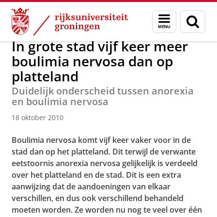
Skip
Skip
Over ons
Actueel
Nieuws
Nieuwsberichten
Menu
Zoek
to
to
en
Content
Navigation
zoeken
In grote stad vijf keer meer
boulimia nervosa dan op
platteland
Duidelijk onderscheid tussen anorexia
en boulimia nervosa
18 oktober 2010
Boulimia nervosa komt vijf keer vaker voor in de
stad dan op het platteland. Dit terwijl de verwante
eetstoornis anorexia nervosa gelijkelijk is verdeeld
over het platteland en de stad. Dit is een extra
aanwijzing dat de aandoeningen van elkaar
verschillen, en dus ook verschillend behandeld
moeten worden. Ze worden nu nog te veel over één