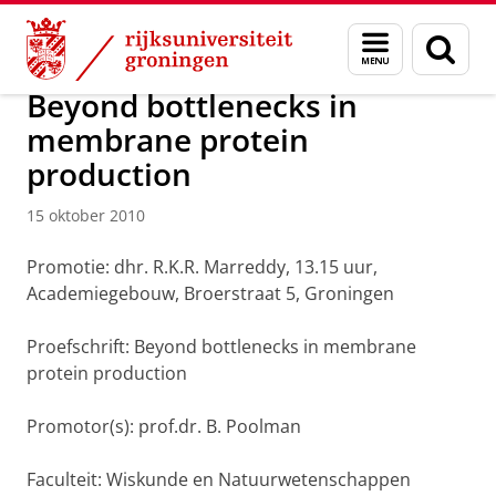
Skip
Skip
Over ons
Actueel
Nieuws
Nieuwsberichten
Menu
Zoek
to
to
en
Content
Navigation
zoeken
Beyond bottlenecks in
membrane protein
production
15 oktober 2010
Promotie: dhr. R.K.R. Marreddy, 13.15 uur,
Academiegebouw, Broerstraat 5, Groningen
Proefschrift: Beyond bottlenecks in membrane
protein production
Promotor(s): prof.dr. B. Poolman
Faculteit: Wiskunde en Natuurwetenschappen