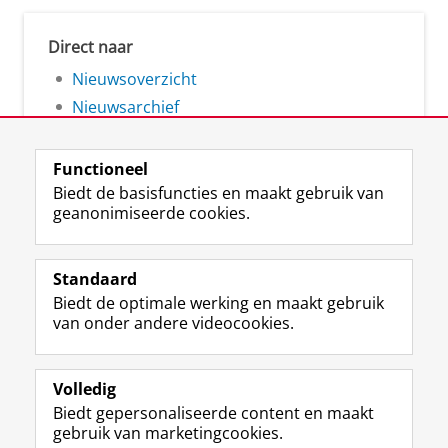
Direct naar
Nieuwsoverzicht
Nieuwsarchief
Functioneel
Biedt de basisfuncties en maakt gebruik van
geanonimiseerde cookies.
F
L
R
I
Y
Volg de RUG
a
i
S
n
o
Standaard
c
n
S
s
u
Biedt de optimale werking en maakt gebruik
e
k
-
t
T
Studiekiezers
van onder andere videocookies.
b
e
f
a
u
Maatschappij/bedrijven
o
d
e
g
b
o
I
e
r
e
Alumni
k
n
d
a
-
Volledig
p
-
R
m
k
Biedt gepersonaliseerde content en maakt
Over ons
a
p
i
-
a
gebruik van marketingcookies.
g
a
j
a
n