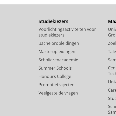
Studiekiezers
Maa
Voorlichtingsactiviteiten voor
Univ
studiekiezers
Gro
Bacheloropleidingen
Zoe
Masteropleidingen
Tal
Scholierenacademie
Sam
Cen
Summer Schools
Tec
Honours College
Uni
Promotietrajecten
Car
Veelgestelde vragen
Stu
Sch
Sam