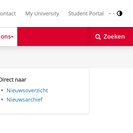
ontact
My University
Student Portal
Contr
Nederlands
English
 ons
Zoeken
Direct naar
Nieuwsoverzicht
Nieuwsarchief