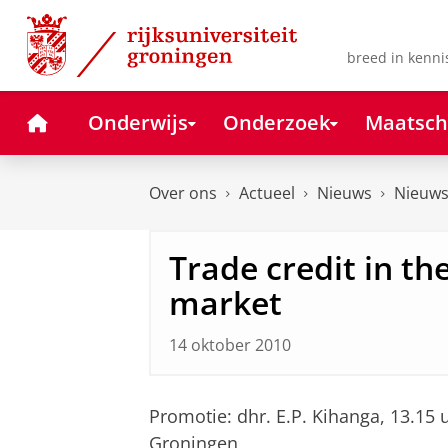
Skip
Skip
to
to
Content
Navigation
breed in kenni
Home
Onderwijs
Onderzoek
Maatsch
Over ons
Actueel
Nieuws
Nieuws
Trade credit in th
market
14 oktober 2010
Promotie: dhr. E.P. Kihanga, 13.15
Groningen