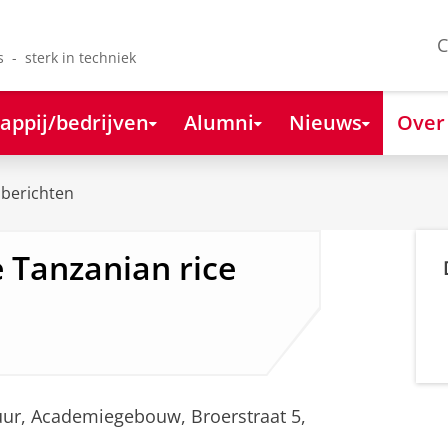
C
s - sterk in techniek
appij/bedrijven
Alumni
Nieuws
Over
berichten
e Tanzanian rice
 uur, Academiegebouw, Broerstraat 5,