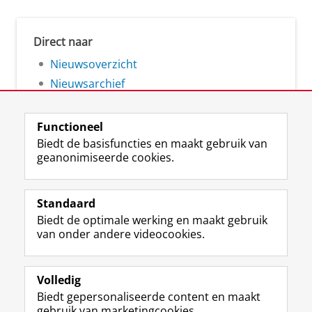
Direct naar
Nieuwsoverzicht
Nieuwsarchief
Functioneel
Biedt de basisfuncties en maakt gebruik van
geanonimiseerde cookies.
F
L
R
I
Y
Volg de RUG
a
i
S
n
o
Standaard
c
n
S
s
u
Biedt de optimale werking en maakt gebruik
e
k
-
t
T
Studiekiezers
van onder andere videocookies.
b
e
f
a
u
Maatschappij/bedrijven
o
d
e
g
b
o
I
e
r
e
Alumni
k
n
d
a
-
Volledig
p
-
R
m
k
Biedt gepersonaliseerde content en maakt
Over ons
a
p
i
-
a
gebruik van marketingcookies.