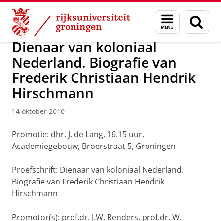
Skip
Skip
Over ons
Actueel
Nieuws
Nieuwsberichten
Menu
Zoek
to
to
en
Content
Navigation
zoeken
Dienaar van koloniaal
Nederland. Biografie van
Frederik Christiaan Hendrik
Hirschmann
14 oktober 2010
Promotie: dhr. J. de Lang, 16.15 uur,
Academiegebouw, Broerstraat 5, Groningen
Proefschrift: Dienaar van koloniaal Nederland.
Biografie van Frederik Christiaan Hendrik
Hirschmann
Promotor(s): prof.dr. J.W. Renders, prof.dr. W.