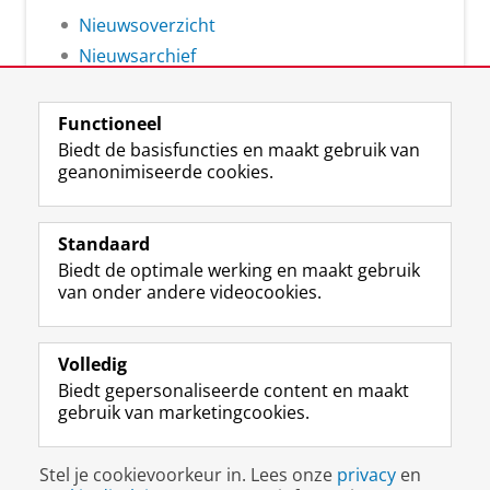
Nieuwsoverzicht
Nieuwsarchief
Functioneel
Biedt de basisfuncties en maakt gebruik van
geanonimiseerde cookies.
F
L
R
I
Y
Volg de RUG
a
i
S
n
o
Standaard
c
n
S
s
u
Biedt de optimale werking en maakt gebruik
e
k
-
t
T
Studiekiezers
van onder andere videocookies.
b
e
f
a
u
Maatschappij/bedrijven
o
d
e
g
b
o
I
e
r
e
Alumni
k
n
d
a
-
Volledig
p
-
R
m
k
Biedt gepersonaliseerde content en maakt
Over ons
a
p
i
-
a
gebruik van marketingcookies.
g
a
j
a
n
i
g
k
c
a
Disclaimer & Copyright
Privacy
Cookies
n
i
s
c
a
Stel je cookievoorkeur in. Lees onze
privacy
en
Inloggen