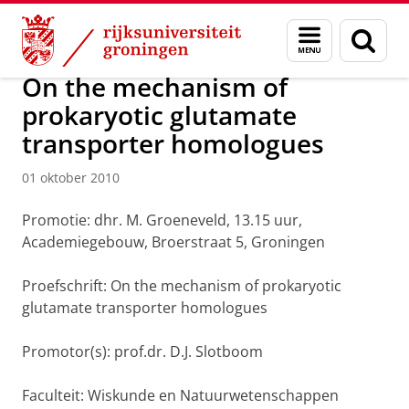
Skip
Skip
Over ons
Actueel
Nieuws
Nieuwsberichten
Menu
Zoek
to
to
en
Content
Navigation
zoeken
On the mechanism of
prokaryotic glutamate
transporter homologues
01 oktober 2010
Promotie: dhr. M. Groeneveld, 13.15 uur,
Academiegebouw, Broerstraat 5, Groningen
Proefschrift: On the mechanism of prokaryotic
glutamate transporter homologues
Promotor(s): prof.dr. D.J. Slotboom
Faculteit: Wiskunde en Natuurwetenschappen