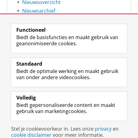
Nieuwsoverzicht
Nieuwsarchief
Functioneel
Biedt de basisfuncties en maakt gebruik van
geanonimiseerde cookies.
F
L
R
I
Y
Volg de RUG
a
i
S
n
o
Standaard
c
n
S
s
u
Biedt de optimale werking en maakt gebruik
e
k
-
t
T
Studiekiezers
van onder andere videocookies.
b
e
f
a
u
Maatschappij/bedrijven
o
d
e
g
b
o
I
e
r
e
Alumni
k
n
d
a
-
Volledig
p
-
R
m
k
Biedt gepersonaliseerde content en maakt
Over ons
a
p
i
-
a
gebruik van marketingcookies.
g
a
j
a
n
i
g
k
c
a
Disclaimer & Copyright
Privacy
Cookies
n
i
s
c
a
Stel je cookievoorkeur in. Lees onze
privacy
en
Inloggen
a
n
u
o
l
cookie disclaimer
voor meer informatie.