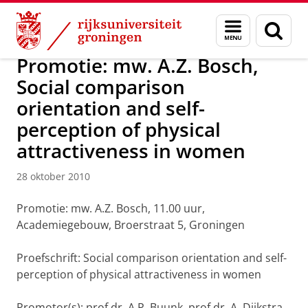
Skip
Skip
Over ons
Actueel
Nieuws
Nieuwsberichten
Menu
Zoek
to
to
en
Content
Navigation
zoeken
Promotie: mw. A.Z. Bosch,
Social comparison
orientation and self-
perception of physical
attractiveness in women
28 oktober 2010
Promotie: mw. A.Z. Bosch, 11.00 uur,
Academiegebouw, Broerstraat 5, Groningen
Proefschrift: Social comparison orientation and self-
perception of physical attractiveness in women
Promotor(s): prof.dr. A.P. Buunk, prof.dr. A. Dijkstra