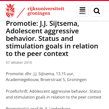
Skip
Skip
Over ons
Actueel
Nieuws
Nieuwsberichten
Menu
Zoek
to
to
en
Content
Navigation
zoeken
Promotie: J.J. Sijtsema,
Adolescent aggressive
behavior. Status and
stimulation goals in relation
to the peer context
07 oktober 2010
Promotie: dhr. J.J. Sijtsema, 13.15 uur,
Academiegebouw, Broerstraat 5, Groningen
Proefschrift: Adolescent aggressive behavior. Status
and stimulation goals in relation to the peer context
Promotor(s): prof.dr. S. Lindenberg