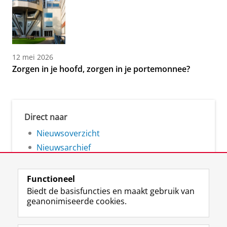
12 mei 2026
Zorgen in je hoofd, zorgen in je portemonnee?
Direct naar
Nieuwsoverzicht
Nieuwsarchief
Functioneel
Biedt de basisfuncties en maakt gebruik van
geanonimiseerde cookies.
F
L
R
I
Y
Volg de RUG