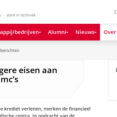
C
s - sterk in techniek
appij/bedrijven
Alumni
Nieuws
Over
berichten
gere eisen aan
umc’s
e krediet verlenen, merken de financieel
dische centra. In opdracht van de