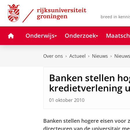
Skip
Skip
to
to
Content
Navigation
breed in kenni
Home
Onderwijs
Onderzoek
Maatsch
Over ons
Actueel
Nieuws
Nieuws
Banken stellen ho
kredietverlening 
01 oktober 2010
Banken stellen hogere eisen voor z
directeuren van de universitair me