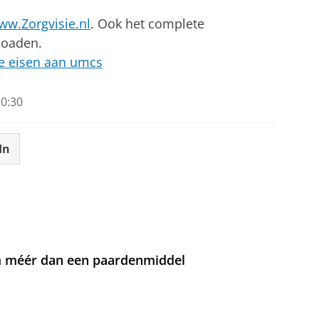
ww.Zorgvisie.nl
. Ook het complete
loaden.
re eisen aan umcs
0:30
In
om méér dan een paardenmiddel