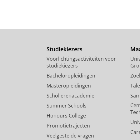
Studiekiezers
Maa
Voorlichtingsactiviteiten voor
Univ
studiekiezers
Gro
Bacheloropleidingen
Zoe
Masteropleidingen
Tal
Scholierenacademie
Sam
Cen
Summer Schools
Tec
Honours College
Uni
Promotietrajecten
Car
Veelgestelde vragen