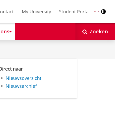
ontact
My University
Student Portal
Contr
Nederlands
English
 ons
Zoeken
Direct naar
Nieuwsoverzicht
Nieuwsarchief