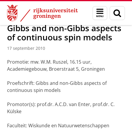
Skip
Skip
Over ons
Actueel
Nieuws
Nieuwsberichten
Menu
Zoek
to
to
en
Content
Navigation
zoeken
Gibbs and non-Gibbs aspects
of continuous spin models
17 september 2010
Promotie: mw. W.M. Ruszel, 16.15 uur,
Academiegebouw, Broerstraat 5, Groningen
Proefschrift: Gibbs and non-Gibbs aspects of
continuous spin models
Promotor(s): prof.dr. A.C.D. van Enter, prof.dr. C.
Külske
Faculteit: Wiskunde en Natuurwetenschappen