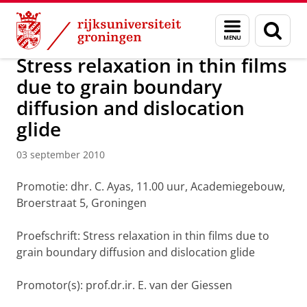
Skip
Skip
Over ons
Actueel
Nieuws
Nieuwsberichten
Menu
Zoek
to
to
en
Content
Navigation
zoeken
Stress relaxation in thin films
due to grain boundary
diffusion and dislocation
glide
03 september 2010
Promotie: dhr. C. Ayas, 11.00 uur, Academiegebouw,
Broerstraat 5, Groningen
Proefschrift: Stress relaxation in thin films due to
grain boundary diffusion and dislocation glide
Promotor(s): prof.dr.ir. E. van der Giessen