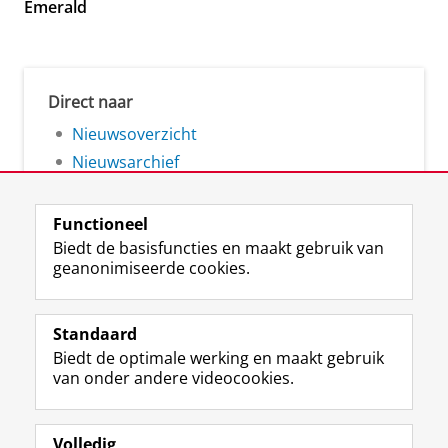
Emerald
Direct naar
Nieuwsoverzicht
Nieuwsarchief
Functioneel
Biedt de basisfuncties en maakt gebruik van
geanonimiseerde cookies.
F
L
R
I
Y
Volg de RUG
a
i
S
n
o
Standaard
c
n
S
s
u
Biedt de optimale werking en maakt gebruik
e
k
-
t
T
Studiekiezers
van onder andere videocookies.
b
e
f
a
u
Maatschappij/bedrijven
o
d
e
g
b
o
I
e
r
e
Alumni
k
n
d
a
-
Volledig