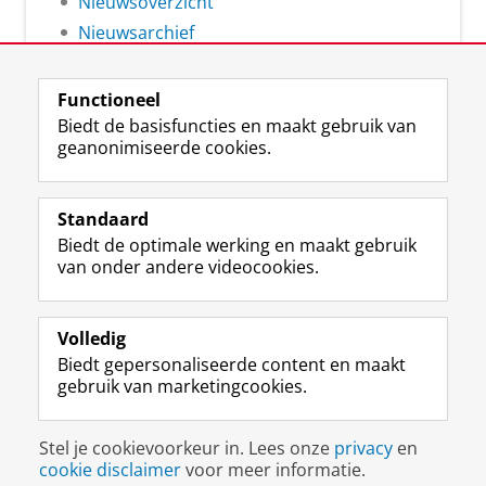
Nieuwsoverzicht
Nieuwsarchief
Functioneel
Biedt de basisfuncties en maakt gebruik van
geanonimiseerde cookies.
F
L
R
I
Y
Volg de RUG
a
i
S
n
o
Standaard
c
n
S
s
u
Biedt de optimale werking en maakt gebruik
e
k
-
t
T
Studiekiezers
van onder andere videocookies.
b
e
f
a
u
Maatschappij/bedrijven
o
d
e
g
b
o
I
e
r
e
Alumni
k
n
d
a
-
Volledig
p
-
R
m
k
Biedt gepersonaliseerde content en maakt
Over ons
a
p
i
-
a
gebruik van marketingcookies.
g
a
j
a
n
i
g
k
c
a
Disclaimer & Copyright
Privacy
Cookies
n
i
s
c
a
Stel je cookievoorkeur in. Lees onze
privacy
en
Inloggen
a
n
u
o
l
cookie disclaimer
voor meer informatie.