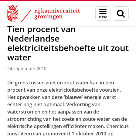
Skip
Skip
Over ons
Actueel
Nieuws
Nieuwsberichten
Menu
Zoek
to
to
en
Content
Navigation
zoeken
Tien procent van
Nederlandse
elektriciteitsbehoefte uit zout
water
24 september 2010
De grens tussen zoet en zout water kan in tien
procent van onze elektriciteitsbehoefte voorzien.
Het opwekken van deze 'blauwe' energie werkt
echter nog niet optimaal. Verkorting van
waterstromen en het aanpassen van de
stroomrichting van het zoete en zoute water kan de
elektrische opstellingen efficiënter maken. Chemicus
Joost Veerman promoveert 1 oktober 2010 op