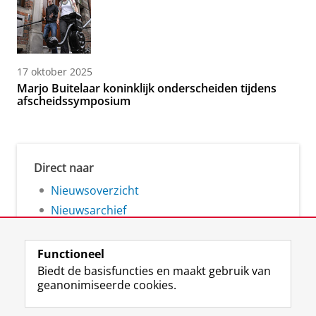
17 oktober 2025
Marjo Buitelaar koninklijk onderscheiden tijdens
afscheidssymposium
Direct naar
Nieuwsoverzicht
Nieuwsarchief
Functioneel
Biedt de basisfuncties en maakt gebruik van
geanonimiseerde cookies.
F
L
R
I
Y
Volg de RUG