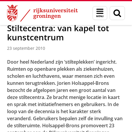
Skip
Skip
Over ons
Actueel
Nieuws
Nieuwsberichten
Menu
Zoek
to
to
en
Content
Navigation
zoeken
Stiltecentra: van kapel tot
kunstcentrum
23 september 2010
Door heel Nederland zijn ‘stilteplekken’ ingericht.
Ruimten op openbare plekken als ziekenhuizen,
scholen en luchthavens, waar mensen zich even
kunnen terugtrekken. Jorien Holsappel-Brons
bezocht de afgelopen jaren een groot aantal van
deze stiltecentra. Ze bracht menige locatie in kaart
en sprak met initiatiefnemers en gebruikers. In de
loop van de decennia is het karakter sterk
veranderd. Gebruikers bepalen zelf de invulling van
de stilteruimte. Holsappel-Brons promoveert 23