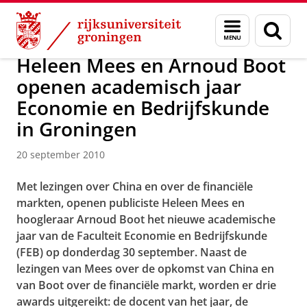
Skip
Skip
Over ons
Actueel
Nieuws
Nieuwsberichten
Menu
Zoek
to
to
en
Content
Navigation
zoeken
Heleen Mees en Arnoud Boot
openen academisch jaar
Economie en Bedrijfskunde
in Groningen
20 september 2010
Met lezingen over China en over de financiële
markten, openen publiciste Heleen Mees en
hoogleraar Arnoud Boot het nieuwe academische
jaar van de Faculteit Economie en Bedrijfskunde
(FEB) op donderdag 30 september. Naast de
lezingen van Mees over de opkomst van China en
van Boot over de financiële markt, worden er drie
awards uitgereikt: de docent van het jaar, de