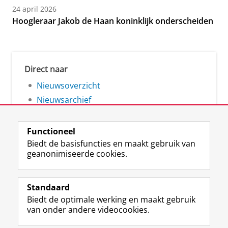
24 april 2026
Hoogleraar Jakob de Haan koninklijk onderscheiden
Direct naar
Nieuwsoverzicht
Nieuwsarchief
Functioneel
Biedt de basisfuncties en maakt gebruik van
geanonimiseerde cookies.
F
L
R
I
Y
Volg de RUG
a
i
S
n
o
Standaard
c
n
S
s
u
Biedt de optimale werking en maakt gebruik
e
k
-
t
T
Studiekiezers
van onder andere videocookies.
b
e
f
a
u
Maatschappij/bedrijven
o
d
e
g
b