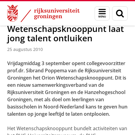
Skip
Skip
Over ons
Actueel
Nieuws
Nieuwsberichten
Menu
Zoek
to
to
en
Content
Navigation
zoeken
Wetenschapsknooppunt laat
jong talent ontluiken
25 augustus 2010
Vrijdagmiddag 3 september opent collegevoorzitter
prof.dr. Sibrand Poppema van de Rijksuniversiteit
Groningen het Orion Wetenschapsknooppunt. Dit is
een nieuw samenwerkingsverband van de
Rijksuniversiteit Groningen en de Hanzehogeschool
Groningen, met als doel om leerlingen van
basisscholen in Noord-Nederland kans te geven hun
talenten op jonge leeftijd te laten ontplooien.
Het Wetenschapsknooppunt bundelt activiteiten van