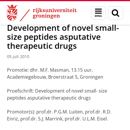
Skip
Skip
Over ons
Actueel
Nieuws
Nieuwsberichten
Menu
Zoek
to
to
en
Content
Navigation
zoeken
Development of novel small-
size peptides asputative
therapeutic drugs
05 juli 2010
Promotie: dhr. M.F. Masman, 13.15 uur,
Academiegebouw, Broerstraat 5, Groningen
Proefschrift: Development of novel small- size
peptides asputative therapeutic drugs
Promotor(s): prof.dr. P.G.M. Luiten, prof.dr. R.D.
Enriz, prof.dr. S.J. Marrink, prof.dr. U.L.M. Eisel.