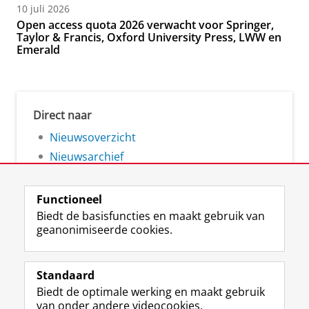
10 juli 2026
Open access quota 2026 verwacht voor Springer,
Taylor & Francis, Oxford University Press, LWW en
Emerald
Direct naar
Nieuwsoverzicht
Nieuwsarchief
Functioneel
Biedt de basisfuncties en maakt gebruik van
geanonimiseerde cookies.
F
L
R
I
Y
Volg de RUG
a
i
S
n
o
Standaard
c
n
S
s
u
Biedt de optimale werking en maakt gebruik
e
k
-
t
T
Studiekiezers
van onder andere videocookies.
b
e
f
a
u