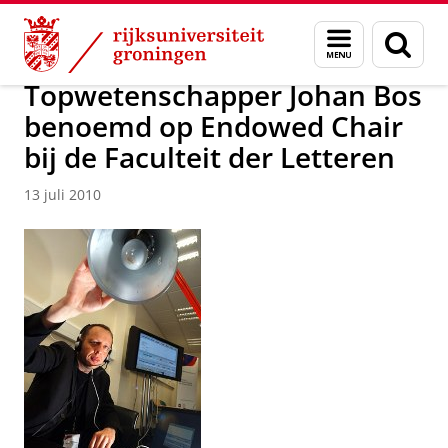
Skip
Skip
Over ons
Actueel
Nieuws
Nieuwsberichten
Menu
Zoek
to
to
en
Content
Navigation
zoeken
Topwetenschapper Johan Bos
benoemd op Endowed Chair
bij de Faculteit der Letteren
13 juli 2010