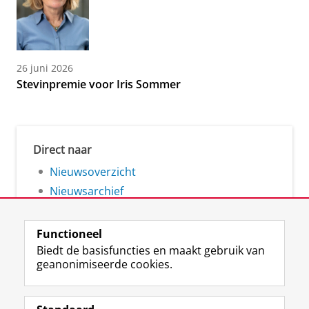
26 juni 2026
Stevinpremie voor Iris Sommer
Direct naar
Nieuwsoverzicht
Nieuwsarchief
Functioneel
Biedt de basisfuncties en maakt gebruik van
geanonimiseerde cookies.
F
L
R
I
Y
Volg de RUG
a
i
S
n
o