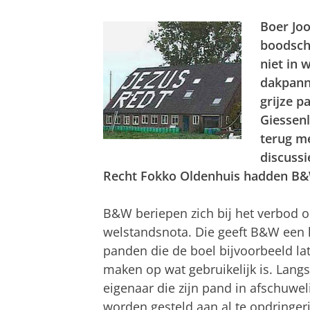
Boer Joo
boodsch
niet in
dakpanne
grijze 
Giessenl
terug m
discussi
Recht Fokko Oldenhuis hadden B&W
B&W beriepen zich bij het verbod 
welstandsnota. Die geeft B&W een 
panden die de boel bijvoorbeeld la
maken op wat gebruikelijk is. Lan
eigenaar die zijn pand in afschuwel
worden gesteld aan al te opdringer