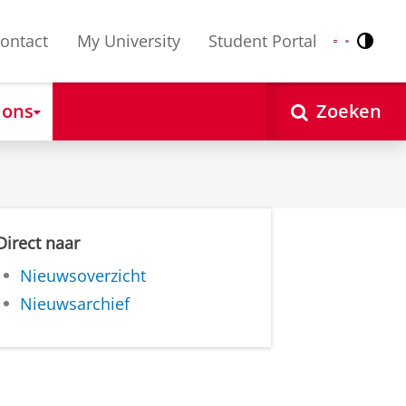
ontact
My University
Student Portal
Contr
Nederlands
English
 ons
Zoeken
Direct naar
Nieuwsoverzicht
Nieuwsarchief