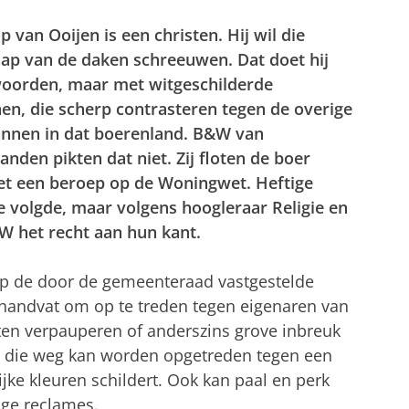
p van Ooijen is een christen. Hij wil die
ap van de daken schreeuwen. Dat doet hij
 woorden, maar met witgeschilderde
n, die scherp contrasteren tegen de overige
pannen in dat boerenland. B&W van
anden pikten dat niet. Zij floten de boer
et een beroep op de Woningwet. Heftige
e volgde, maar volgens hoogleraar Religie en
 het recht aan hun kant.
op de door de gemeenteraad vastgestelde
handvat om op te treden tegen eigenaren van
ten verpauperen of anderszins grove inbreuk
gs die weg kan worden opgetreden tegen een
ijke kleuren schildert. Ook kan paal en perk
ige reclames.