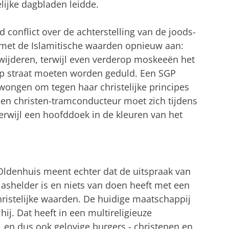
ijke dagbladen leidde.
 conflict over de achterstelling van de joods-
ng met de Islamitische waarden opnieuw aan:
rwijderen, terwijl even verderop moskeeën het
 op straat moeten worden geduld. Een SGP
wongen om tegen haar christelijke principes
 een christen-tramconducteur moet zich tijdens
terwijl een hoofddoek in de kleuren van het
Oldenhuis meent echter dat de uitspraak van
lashelder is en niets van doen heeft met een
hristelijke waarden. De huidige maatschappij
hij. Dat heeft in een multireligieuze
, en dus ook gelovige burgers - christenen en