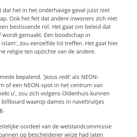
 dat het in het onderhavige geval juist niet
. Ook het feit dat andere inwoners zich niet
een beslissende rol. Het gaat om beleid dat
lf wordt gemaakt. Een boodschap in
islam’, zou eenzelfde lot treffen. Het gaat hier
ne religie ten opzichte van de andere.
mede bepalend. 'Jezus redt' als NEON-
am of een NEON-spot in het centrum van
oekt u', zou zich volgens Oldenhuis kunnen
illboard waarop dames in naveltruitjes
g.
eitelijke oordeel van de welstandcommissie
de pannen op bescheidener wijze had laten