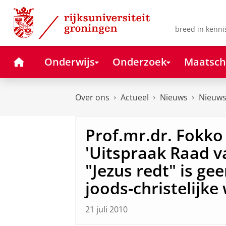
Skip
Skip
to
to
Content
Navigation
breed in kenni
Home
Onderwijs
Onderzoek
Maatsch
Over ons
Actueel
Nieuws
Nieuws
Prof.mr.dr. Fokko
'Uitspraak Raad v
"Jezus redt" is ge
joods-christelijke
21 juli 2010