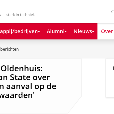
C
s - sterk in techniek
appij/bedrijven
Alumni
Nieuws
Over
berichten
 Oldenhuis:
an State over
en aanval op de
 waarden'