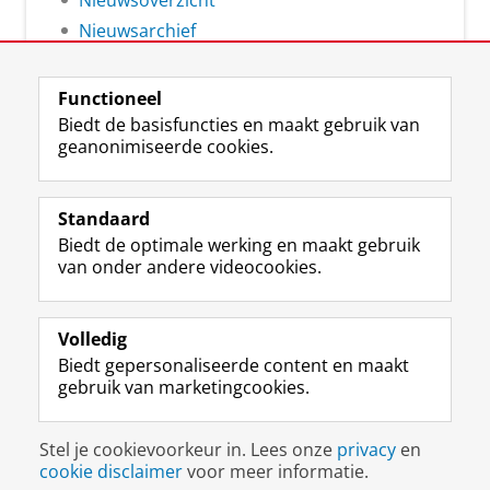
Nieuwsoverzicht
Nieuwsarchief
Functioneel
Biedt de basisfuncties en maakt gebruik van
geanonimiseerde cookies.
F
L
R
I
Y
Volg de RUG
a
i
S
n
o
Standaard
c
n
S
s
u
Biedt de optimale werking en maakt gebruik
e
k
-
t
T
Studiekiezers
van onder andere videocookies.
b
e
f
a
u
Maatschappij/bedrijven
o
d
e
g
b
o
I
e
r
e
Alumni
k
n
d
a
-
Volledig
p
-
R
m
k
Biedt gepersonaliseerde content en maakt
Over ons
a
p
i
-
a
gebruik van marketingcookies.
g
a
j
a
n
i
g
k
c
a
Disclaimer & Copyright
Privacy
Cookies
n
i
s
c
a
Stel je cookievoorkeur in. Lees onze
privacy
en
Inloggen
a
n
u
o
l
cookie disclaimer
voor meer informatie.