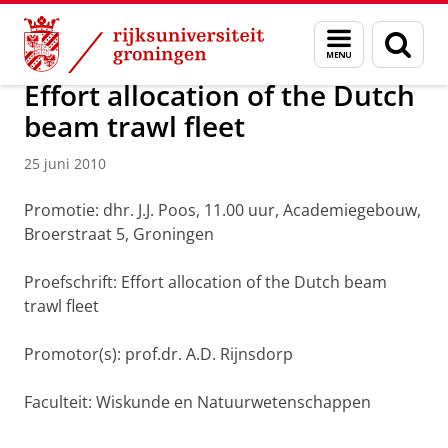
Skip
Skip
Over ons
Actueel
Nieuws
Nieuwsberichten
Menu
Zoek
to
to
en
Content
Navigation
zoeken
Effort allocation of the Dutch
beam trawl fleet
25 juni 2010
Promotie: dhr. J.J. Poos, 11.00 uur, Academiegebouw,
Broerstraat 5, Groningen
Proefschrift: Effort allocation of the Dutch beam
trawl fleet
Promotor(s): prof.dr. A.D. Rijnsdorp
Faculteit: Wiskunde en Natuurwetenschappen