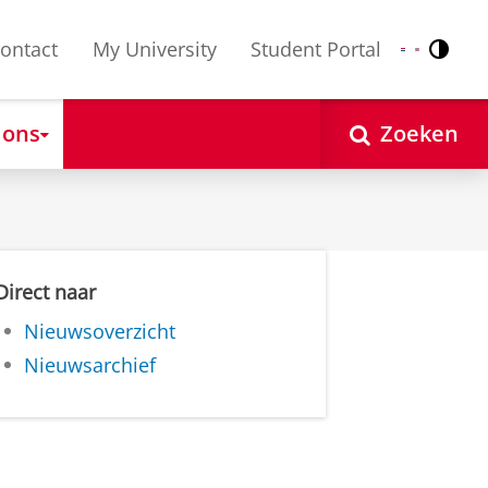
ontact
My University
Student Portal
Contr
Nederlands
English
 ons
Zoeken
Direct naar
Nieuwsoverzicht
Nieuwsarchief