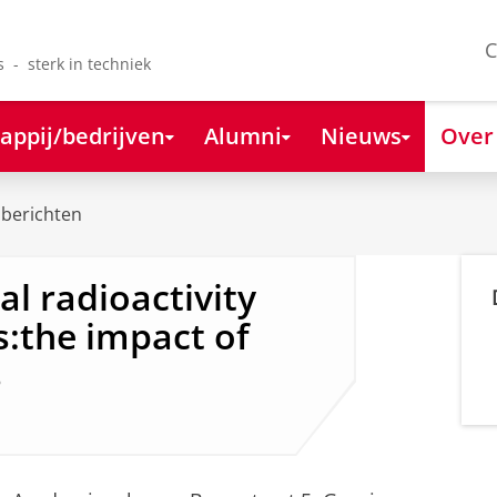
C
s - sterk in techniek
appij/bedrijven
Alumni
Nieuws
Over
berichten
l radioactivity
s:the impact of
s