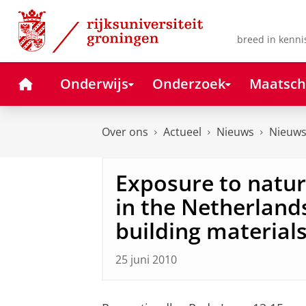
Skip
Skip
to
to
Content
Navigation
breed in kenni
Home
Onderwijs
Onderzoek
Maatsch
Over ons
Actueel
Nieuws
Nieuws
Exposure to natura
in the Netherland
building material
25 juni 2010