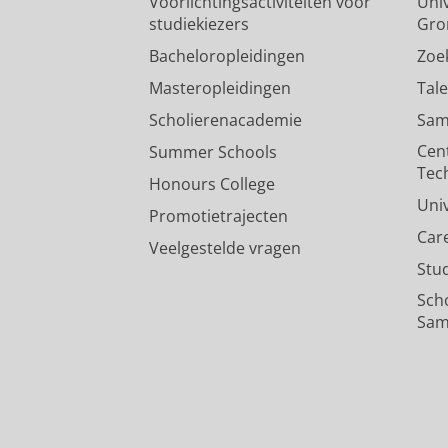
Voorlichtingsactiviteiten voor
Univ
studiekiezers
Gro
Bacheloropleidingen
Zoe
Masteropleidingen
Tal
Scholierenacademie
Sam
Cen
Summer Schools
Tec
Honours College
Uni
Promotietrajecten
Car
Veelgestelde vragen
Stu
Sch
Sam