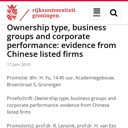
Skip
Skip
Over ons
Actueel
Nieuws
Nieuwsberichten
Menu
Zoek
to
to
en
Content
Navigation
zoeken
Ownership type, business
groups and corporate
performance: evidence from
Chinese listed firms
17 juni 2010
Promotie: dhr. H. Yu, 14.45 uur, Academiegebouw,
Broerstraat 5, Groningen
Proefschrift: Ownership type, business groups and
corporate performance: evidence from Chinese
listed firms
Promotor(s): prof.dr. R. Lensink, prof.dr. H. van Ees