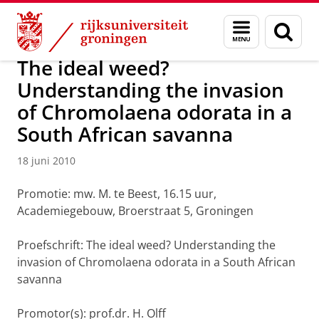
Skip
Skip
Over ons
Actueel
Nieuws
Nieuwsberichten
Menu
Zoek
to
to
en
Content
Navigation
zoeken
The ideal weed?
Understanding the invasion
of Chromolaena odorata in a
South African savanna
18 juni 2010
Promotie: mw. M. te Beest, 16.15 uur,
Academiegebouw, Broerstraat 5, Groningen
Proefschrift: The ideal weed? Understanding the
invasion of Chromolaena odorata in a South African
savanna
Promotor(s): prof.dr. H. Olff