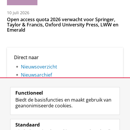
10 juli 2026
Open access quota 2026 verwacht voor Springer,
Taylor & Francis, Oxford University Press, LWW en
Emerald
Direct naar
Nieuwsoverzicht
Nieuwsarchief
Functioneel
Biedt de basisfuncties en maakt gebruik van
geanonimiseerde cookies.
F
L
R
I
Y
Volg de RUG
a
i
S
n
o
Standaard
c
n
S
s
u