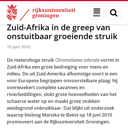
Skip
Skip
Over ons
Actueel
Nieuws
Nieuwsberichten
Menu
Zoek
to
to
en
Content
Navigation
zoeken
Zuid-Afrika in de greep van
onstuitbaar groeiende struik
10 juni 2010
De metershoge struik
Chromolaena odorata
vormt in
Zuid-Afrika een grote bedreiging voor mens en
milieu. De uit Zuid-Amerika afkomstige soort is een
voor Europese begrippen onvoorstelbare plaag: hij
overwoekert complete savannes en
rivierbeddingen, slokt grote hoeveelheden van het
schaarse water op en maakt grote stukken
weidegrond onbruikbaar. Dat blijkt uit onderzoek
waarop bioloog Mariska te Beest op 18 juni 2010
promoveert aan de Rijksuniversiteit Groningen.