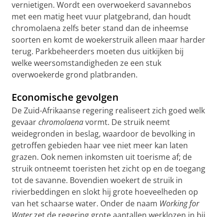
vernietigen. Wordt een overwoekerd savannebos
met een matig heet vuur platgebrand, dan houdt
chromolaena zelfs beter stand dan de inheemse
soorten en komt de woekerstruik alleen maar harder
terug. Parkbeheerders moeten dus uitkijken bij
welke weersomstandigheden ze een stuk
overwoekerde grond platbranden.
Economische gevolgen
De Zuid-Afrikaanse regering realiseert zich goed welk
gevaar
chromolaena
vormt. De struik neemt
weidegronden in beslag, waardoor de bevolking in
getroffen gebieden haar vee niet meer kan laten
grazen. Ook nemen inkomsten uit toerisme af; de
struik ontneemt toeristen het zicht op en de toegang
tot de savanne. Bovendien woekert de struik in
rivierbeddingen en slokt hij grote hoeveelheden op
van het schaarse water. Onder de naam
Working for
Water
zet de regering grote aantallen werklozen in bij