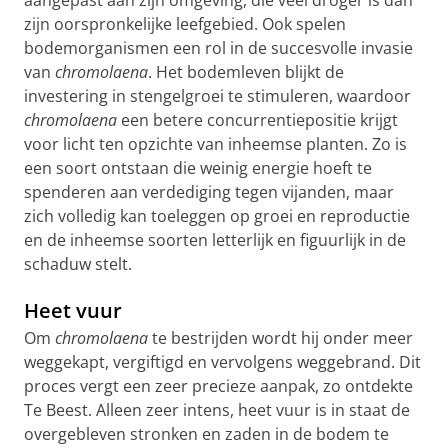
aangepast aan zijn omgeving, die veel droger is dan
zijn oorspronkelijke leefgebied. Ook spelen
bodemorganismen een rol in de succesvolle invasie
van
chromolaena
. Het bodemleven blijkt de
investering in stengelgroei te stimuleren, waardoor
chromolaena
een betere concurrentiepositie krijgt
voor licht ten opzichte van inheemse planten. Zo is
een soort ontstaan die weinig energie hoeft te
spenderen aan verdediging tegen vijanden, maar
zich volledig kan toeleggen op groei en reproductie
en de inheemse soorten letterlijk en figuurlijk in de
schaduw stelt.
Heet vuur
Om
chromolaena
te bestrijden wordt hij onder meer
weggekapt, vergiftigd en vervolgens weggebrand. Dit
proces vergt een zeer precieze aanpak, zo ontdekte
Te Beest. Alleen zeer intens, heet vuur is in staat de
overgebleven stronken en zaden in de bodem te