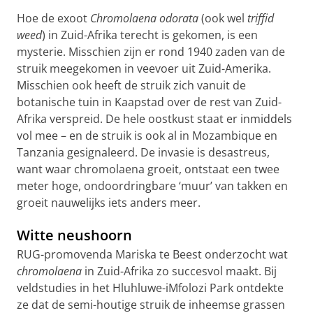
Hoe de exoot
Chromolaena odorata
(ook wel
triffid
weed
) in Zuid-Afrika terecht is gekomen, is een
mysterie. Misschien zijn er rond 1940 zaden van de
struik meegekomen in veevoer uit Zuid-Amerika.
Misschien ook heeft de struik zich vanuit de
botanische tuin in Kaapstad over de rest van Zuid-
Afrika verspreid. De hele oostkust staat er inmiddels
vol mee – en de struik is ook al in Mozambique en
Tanzania gesignaleerd. De invasie is desastreus,
want waar chromolaena groeit, ontstaat een twee
meter hoge, ondoordringbare ‘muur’ van takken en
groeit nauwelijks iets anders meer.
Witte neushoorn
RUG-promovenda Mariska te Beest onderzocht wat
chromolaena
in Zuid-Afrika zo succesvol maakt. Bij
veldstudies in het Hluhluwe-iMfolozi Park ontdekte
ze dat de semi-houtige struik de inheemse grassen