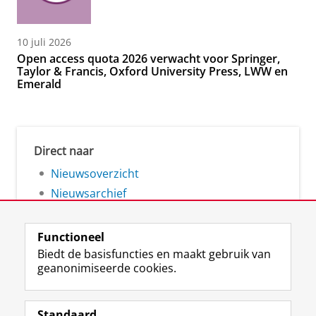
10 juli 2026
Open access quota 2026 verwacht voor Springer,
Taylor & Francis, Oxford University Press, LWW en
Emerald
Direct naar
Nieuwsoverzicht
Nieuwsarchief
Functioneel
Biedt de basisfuncties en maakt gebruik van
geanonimiseerde cookies.
F
L
R
I
Y
Volg de RUG
a
i
S
n
o
Standaard