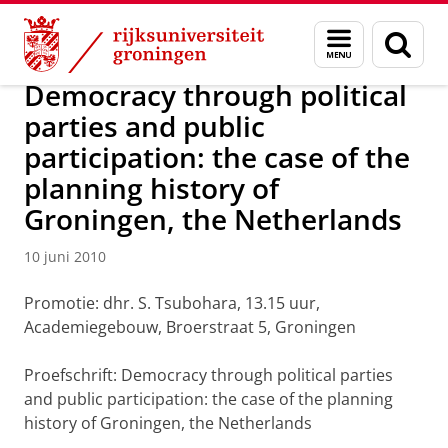
Skip
Skip
Over ons
Actueel
Nieuws
Nieuwsberichten
Menu
Zoek
to
to
en
Content
Navigation
zoeken
Democracy through political
parties and public
participation: the case of the
planning history of
Groningen, the Netherlands
10 juni 2010
Promotie: dhr. S. Tsubohara, 13.15 uur,
Academiegebouw, Broerstraat 5, Groningen
Proefschrift: Democracy through political parties
and public participation: the case of the planning
history of Groningen, the Netherlands