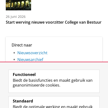
26 juni 2026
Start werving nieuwe voorzitter College van Bestuur
Direct naar
Nieuwsoverzicht
Nieuwsarchief
Functioneel
Biedt de basisfuncties en maakt gebruik van
geanonimiseerde cookies.
F
L
R
I
Y
Volg de RUG
a
i
S
n
o
Standaard
c
n
S
s
u
Biedt de optimale werking en maakt gebruik
e
k
-
t
T