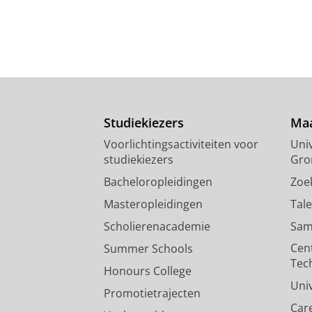
Studiekiezers
Maa
Voorlichtingsactiviteiten voor
Univ
studiekiezers
Gro
Bacheloropleidingen
Zoe
Masteropleidingen
Tal
Scholierenacademie
Sam
Cen
Summer Schools
Tec
Honours College
Uni
Promotietrajecten
Car