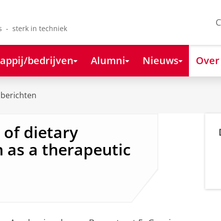
C
s - sterk in techniek
appij/bedrijven
Alumni
Nieuws
Over
berichten
 of dietary
n as a therapeutic