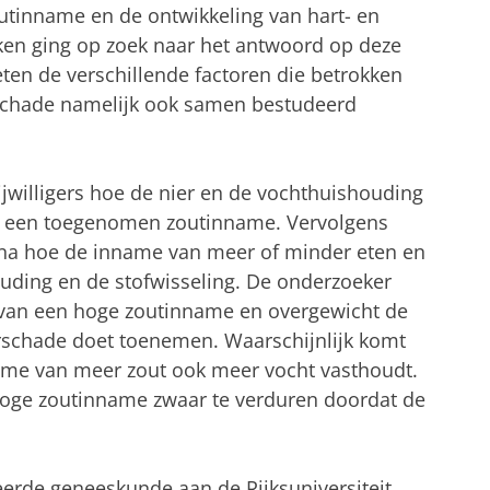
utinname en de ontwikkeling van hart- en
ken ging op zoek naar het antwoord op deze
en de verschillende factoren die betrokken
ierschade namelijk ook samen bestudeerd
ijwilligers hoe de nier en de vochthuishouding
an een toegenomen zoutinname. Vervolgens
n na hoe de inname van meer of minder eten en
ouding en de stofwisseling. De onderzoeker
 van een hoge zoutinname en overgewicht de
erschade doet toenemen. Waarschijnlijk komt
ame van meer zout ook meer vocht vasthoudt.
hoge zoutinname zwaar te verduren doordat de
eerde geneeskunde aan de Rijksuniversiteit