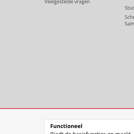
Veelgestelde vragen
Stu
Sch
Sam
Functioneel
Biedt de basisfuncties en maakt