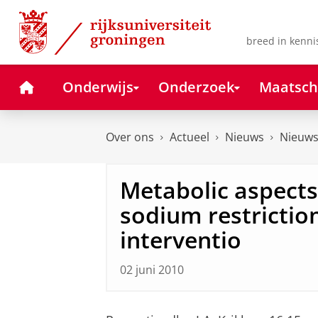
Skip
Skip
to
to
Content
Navigation
breed in kenni
Home
Onderwijs
Onderzoek
Maatsch
Over ons
Actueel
Nieuws
Nieuws
Metabolic aspects
sodium restrictio
interventio
02 juni 2010