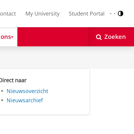
ontact
My University
Student Portal
Contr
Nederlands
English
 ons
Zoeken
Direct naar
Nieuwsoverzicht
Nieuwsarchief