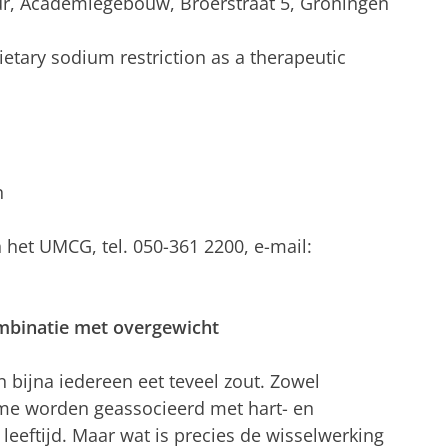
 uur, Academiegebouw, Broerstraat 5, Groningen
ietary sodium restriction as a therapeutic
n
n het UMCG, tel. 050-361 2200, e-mail:
ombinatie met overgewicht
 bijna iedereen eet teveel zout. Zowel
me worden geassocieerd met hart- en
 leeftijd. Maar wat is precies de wisselwerking