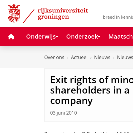
Skip
Skip
to
to
Content
Navigation
breed in kenni
Home
Onderwijs
Onderzoek
Maatsch
Over ons
Actueel
Nieuws
Nieuws
Exit rights of mino
shareholders in a 
company
03 juni 2010