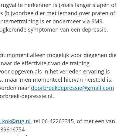
ugval te herkennen is (zoals langer slapen of
is (bijvoorbeeld er met iemand over praten of
internettraining is er ondermeer via SMS-
erugkerende symptomen van een depressie.
dit moment alleen mogelijk voor diegenen die
ar de effectiviteit van de training.
oor opgeven als in het verleden ervaring is
, maar men momenteel hiervan hersteld is.
worden naar
doorbreekdepressie@gmail.com
orbreek-depressie.nl.
d.kok@rug.nl
, tel 06-42263315, of met een van
6-39616754