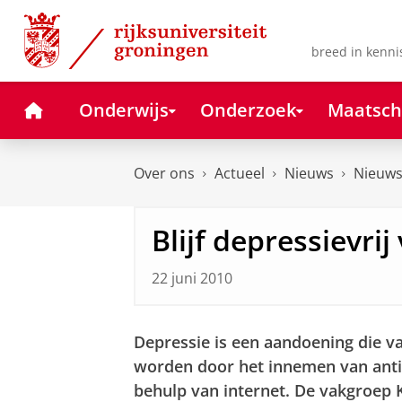
Skip
Skip
to
to
Content
Navigation
breed in kenni
Home
Onderwijs
Onderzoek
Maatsch
Over ons
Actueel
Nieuws
Nieuws
Blijf depressievrij
22 juni 2010
Depressie is een aandoening die 
worden door het innemen van anti
behulp van internet. De vakgroep K