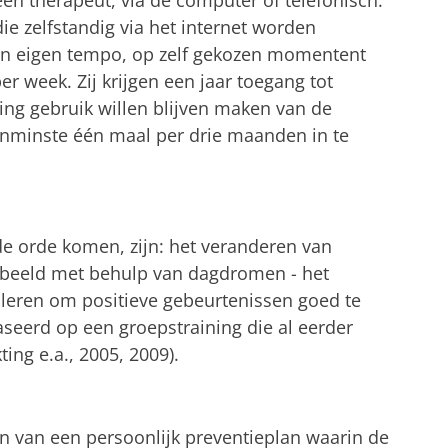
een therapeut, via de computer of telefonisch.
die zelfstandig via het internet worden
en eigen tempo, op zelf gekozen momentent
r week. Zij krijgen een jaar toegang tot
ning gebruik willen blijven maken van de
enminste één maal per drie maanden in te
de orde komen, zijn: het veranderen van
rbeeld met behulp van dagdromen - het
leren om positieve gebeurtenissen goed te
seerd op een groepstraining die al eerder
ting e.a., 2005, 2009).
en van een persoonlijk preventieplan waarin de