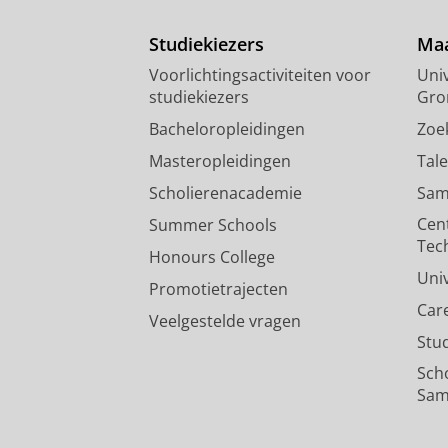
Studiekiezers
Maa
Voorlichtingsactiviteiten voor
Univ
studiekiezers
Gro
Bacheloropleidingen
Zoe
Masteropleidingen
Tal
Scholierenacademie
Sam
Cen
Summer Schools
Tec
Honours College
Uni
Promotietrajecten
Car
Veelgestelde vragen
Stu
Sch
Sam