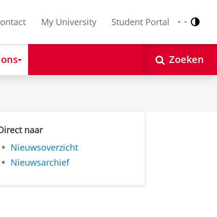
ontact
My University
Student Portal
Contr
Nederlands
English
 ons
Zoeken
Direct naar
Nieuwsoverzicht
Nieuwsarchief