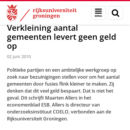
Skip
Skip
Over ons
Actueel
Nieuws
Nieuwsberichten
Menu
Zoek
to
to
en
Content
Navigation
zoeken
Verkleining aantal
gemeenten levert geen geld
op
02 juni 2010
Politieke partijen en een ambtelijke werkgroep op
zoek naar bezuinigingen stellen voor om het aantal
gemeenten door fusies flink kleiner te maken. Zij
denken dat dit veel geld bespaart. Dat is niet het
geval. Dit schrijft Maarten Allers in het
economenblad ESB. Allers is directeur van
onderzoeksinstituut COELO, verbonden aan de
Rijksuniversiteit Groningen.