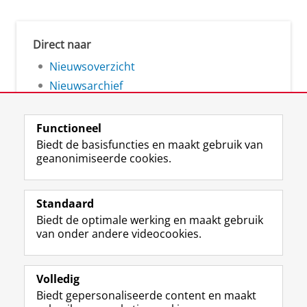
Direct naar
Nieuwsoverzicht
Nieuwsarchief
Functioneel
Biedt de basisfuncties en maakt gebruik van
geanonimiseerde cookies.
F
L
R
I
Y
Volg de RUG
a
i
S
n
o
Standaard
c
n
S
s
u
Biedt de optimale werking en maakt gebruik
e
k
-
t
T
Studiekiezers
van onder andere videocookies.
b
e
f
a
u
Maatschappij/bedrijven
o
d
e
g
b
o
I
e
r
e
Alumni
k
n
d
a
-
Volledig
p
-
R
m
k
Biedt gepersonaliseerde content en maakt
Over ons
a
p
i
-
a