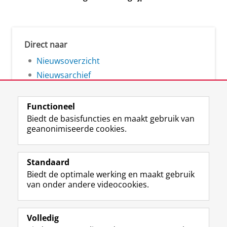
Direct naar
Nieuwsoverzicht
Nieuwsarchief
Functioneel
Biedt de basisfuncties en maakt gebruik van
geanonimiseerde cookies.
F
L
R
I
Y
Volg de RUG
a
i
S
n
o
Standaard
c
n
S
s
u
Biedt de optimale werking en maakt gebruik
e
k
-
t
T
Studiekiezers
van onder andere videocookies.
b
e
f
a
u
Maatschappij/bedrijven
o
d
e
g
b
o
I
e
r
e
Alumni
k
n
d
a
-
Volledig