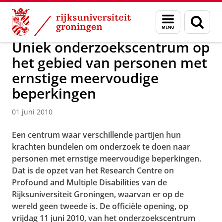
Skip
Skip
Over ons
Actueel
Nieuws
Nieuwsberichten
Menu
Zoek
to
to
en
Content
Navigation
zoeken
Uniek onderzoekscentrum op
het gebied van personen met
ernstige meervoudige
beperkingen
01 juni 2010
Een centrum waar verschillende partijen hun
krachten bundelen om onderzoek te doen naar
personen met ernstige meervoudige beperkingen.
Dat is de opzet van het Research Centre on
Profound and Multiple Disabilities van de
Rijksuniversiteit Groningen, waarvan er op de
wereld geen tweede is. De officiële opening, op
vrijdag 11 juni 2010, van het onderzoekscentrum