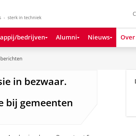
C
s - sterk in techniek
appij/bedrijven
Alumni
Nieuws
Over
berichten
ie in bezwaar.
 bij gemeenten