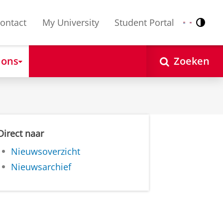
ontact
My University
Student Portal
Contr
Nederlands
English
 ons
Zoeken
Direct naar
Nieuwsoverzicht
Nieuwsarchief