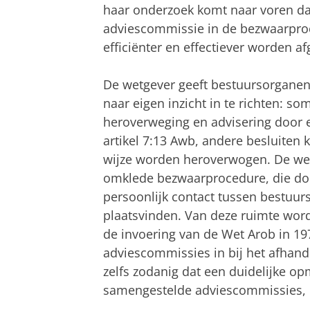
haar onderzoek komt naar voren dat
adviescommissie in de bezwaarpro
efficiënter en effectiever worden a
De wetgever geeft bestuursorgane
naar eigen inzicht in te richten: s
heroverweging en advisering door 
artikel 7:13 Awb, andere besluiten 
wijze worden heroverwogen. De w
omklede bezwaarprocedure, die doe
persoonlijk contact tussen bestuu
plaatsvinden. Van deze ruimte word
de invoering van de Wet Arob in 1
adviescommissies in bij het afhande
zelfs zodanig dat een duidelijke o
samengestelde adviescommissies, di