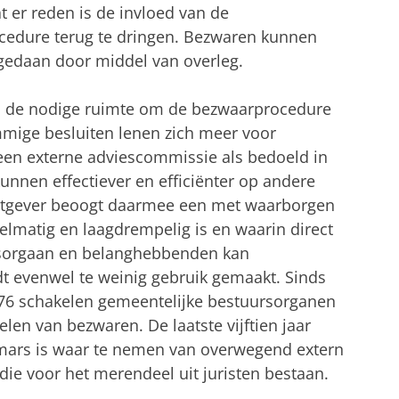
 er reden is de invloed van de
cedure terug te dringen. Bezwaren kunnen
fgedaan door middel van overleg.
n de nodige ruimte om de bezwaarprocedure
ommige besluiten lenen zich meer voor
een externe adviescommissie als bedoeld in
kunnen effectiever en efficiënter op andere
etgever beoogt daarmee een met waarborgen
lmatig en laagdrempelig is en waarin direct
rsorgaan en belanghebbenden kan
t evenwel te weinig gebruik gemaakt. Sinds
976 schakelen gemeentelijke bestuursorganen
len van bezwaren. De laatste vijftien jaar
pmars is waar te nemen van overwegend extern
e voor het merendeel uit juristen bestaan.