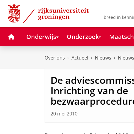
Skip
Skip
to
to
Content
Navigation
breed in kenni
Home
Onderwijs
Onderzoek
Maatsch
Over ons
Actueel
Nieuws
Nieuws
De adviescommiss
Inrichting van de
bezwaarprocedure
20 mei 2010