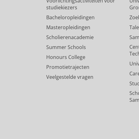
Voorlichtingsactiviteiten voor
Univ
studiekiezers
Gro
Bacheloropleidingen
Zoe
Masteropleidingen
Tal
Scholierenacademie
Sam
Cen
Summer Schools
Tec
Honours College
Uni
Promotietrajecten
Car
Veelgestelde vragen
Stu
Sch
Sam