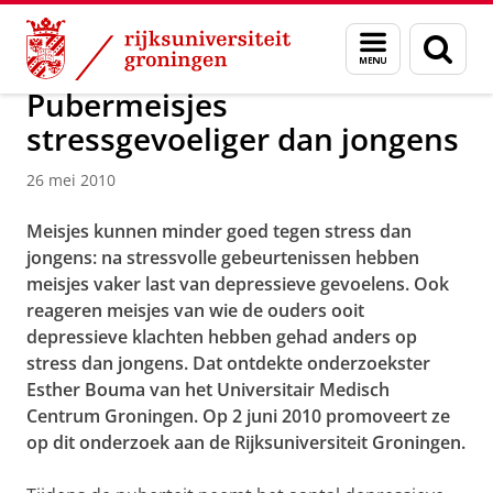
Skip
Skip
Over ons
Actueel
Nieuws
Nieuwsberichten
Menu
Zoek
to
to
en
Content
Navigation
zoeken
Pubermeisjes
stressgevoeliger dan jongens
26 mei 2010
Meisjes kunnen minder goed tegen stress dan
jongens: na stressvolle gebeurtenissen hebben
meisjes vaker last van depressieve gevoelens. Ook
reageren meisjes van wie de ouders ooit
depressieve klachten hebben gehad anders op
stress dan jongens. Dat ontdekte onderzoekster
Esther Bouma van het Universitair Medisch
Centrum Groningen. Op 2 juni 2010 promoveert ze
op dit onderzoek aan de Rijksuniversiteit Groningen.