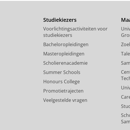
Studiekiezers
Maa
Voorlichtingsactiviteiten voor
Univ
studiekiezers
Gro
Bacheloropleidingen
Zoe
Masteropleidingen
Tal
Scholierenacademie
Sam
Cen
Summer Schools
Tec
Honours College
Uni
Promotietrajecten
Car
Veelgestelde vragen
Stu
Sch
Sam