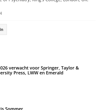
4
In
026 verwacht voor Springer, Taylor &
versity Press, LWW en Emerald
Iris Sommer