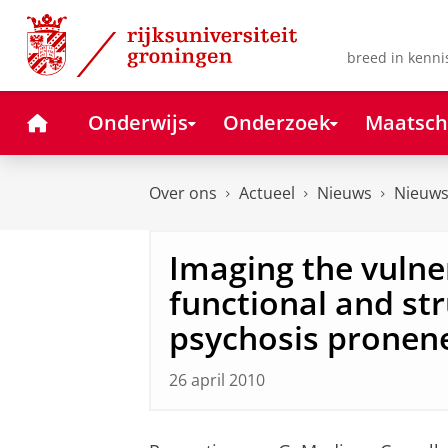
Skip
Skip
to
to
Content
Navigation
breed in kenni
Home
Onderwijs
Onderzoek
Maatsch
Over ons
Actueel
Nieuws
Nieuws
Imaging the vulne
functional and str
psychosis pronen
26 april 2010