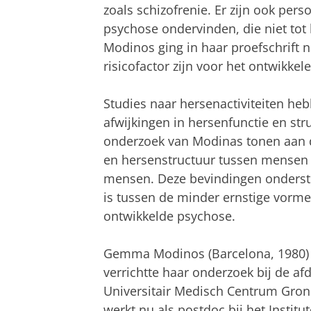
zoals schizofrenie. Er zijn ook pe
psychose ondervinden, die niet to
Modinos ging in haar proefschrift
risicofactor zijn voor het ontwikke
Studies naar hersenactiviteiten heb
afwijkingen in hersenfunctie en str
onderzoek van Modinas tonen aan dat
en hersenstructuur tussen mensen 
mensen. Deze bevindingen onderste
is tussen de minder ernstige vorm
ontwikkelde psychose.
Gemma Modinos (Barcelona, 1980) s
verrichtte haar onderzoek bij de 
Universitair Medisch Centrum Gron
werkt nu als postdoc bij het Institu