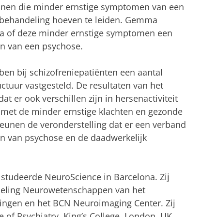
rsonen die minder ernstige symptomen van een
t behandeling hoeven te leiden. Gemma
 na of deze minder ernstige symptomen een
len van een psychose.
ben bij schizofreniepatiënten een aantal
uctuur vastgesteld. De resultaten van het
 er ook verschillen zijn in hersenactiviteit
met de minder ernstige klachten en gezonde
unen de veronderstelling dat er een verband
en van psychose en de daadwerkelijk
tudeerde NeuroScience in Barcelona. Zij
afdeling Neurowetenschappen van het
ingen en het BCN Neuroimaging Center. Zij
te of Psychiatry, King’s College, London, UK.