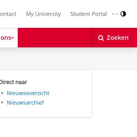
ontact
My University
Student Portal
Contr
Nederlands
English
 ons
Zoeken
Direct naar
Nieuwsoverzicht
Nieuwsarchief