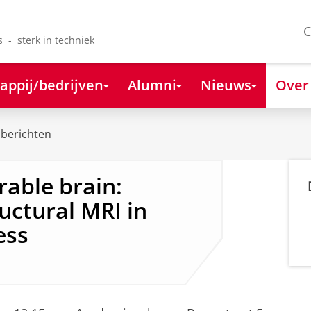
C
s - sterk in techniek
appij/bedrijven
Alumni
Nieuws
Over
berichten
rable brain:
uctural MRI in
ess